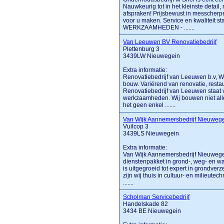
Nauwkeurig tot in het kleinste detail,
afspraken! Prijsbewust in messcherpe 
voor u maken. Service en kwaliteit st
WERKZAAMHEDEN - .......
Van Leeuwen BV Renovatiebedrijf
Plettenburg 3
3439LW Nieuwegein
Extra informatie:
Renovatiebedrijf van Leeuwen b.v, Wi
bouw. Variërend van renovatie, resta
Renovatiebedrijf van Leeuwen staat voo
werkzaamheden. Wij bouwen niet alle
het geen enkel .......
Van Wijk Aannemersbedrijf Nieuweg
Vuilcop 3
3439LS Nieuwegein
Extra informatie:
Van Wijk Aannemersbedrijf Nieuwege
dienstenpakket in grond-, weg- en wat
is uitgegroeid tot expert in grondv
zijn wij thuis in cultuur- en milieu
.......
Scholman Servicebedrijf
Handelskade 82
3434 BE Nieuwegein