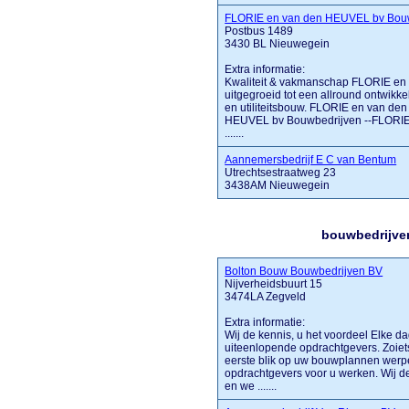
FLORIE en van den HEUVEL bv Bou
Postbus 1489
3430 BL Nieuwegein
Extra informatie:
Kwaliteit & vakmanschap FLORIE en 
uitgegroeid tot een allround ontwikkel
en utiliteitsbouw. FLORIE en van de
HEUVEL bv Bouwbedrijven --FLORIE P
.......
Aannemersbedrijf E C van Bentum
Utrechtsestraatweg 23
3438AM Nieuwegein
bouwbedrijven
Bolton Bouw Bouwbedrijven BV
Nijverheidsbuurt 15
3474LA Zegveld
Extra informatie:
Wij de kennis, u het voordeel Elke 
uiteenlopende opdrachtgevers. Zoiets
eerste blik op uw bouwplannen werpe
opdrachtgevers voor u werken. Wij d
en we .......