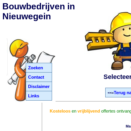
Bouwbedrijven in
Nieuwegein
Zoeken
Selectee
Contact
Disclaimer
Terug na
<<=
Links
Kosteloos
en
vrijblijvend
offertes ontvan
Ma