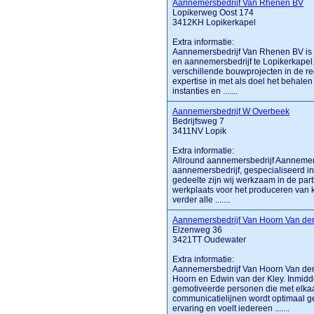
Aannemersbedrijf Van Rhenen BV
Lopikerweg Oost 174
3412KH Lopikerkapel
Extra informatie:
Aannemersbedrijf Van Rhenen BV is 
en aannemersbedrijf te Lopikerkapel. 
verschillende bouwprojecten in de reg
expertise in met als doel het behalen
instanties en .......
Aannemersbedrijf W Overbeek
Bedrijfsweg 7
3411NV Lopik
Extra informatie:
Allround aannemersbedrijf Aannemers
aannemersbedrijf, gespecialiseerd in 
gedeelte zijn wij werkzaam in de part
werkplaats voor het produceren van k
verder alle .......
Aannemersbedrijf Van Hoorn Van der 
Elzenweg 36
3421TT Oudewater
Extra informatie:
Aannemersbedrijf Van Hoorn Van der 
Hoorn en Edwin van der Kley. Inmidde
gemotiveerde personen die met elka
communicatielijnen wordt optimaal 
ervaring en voelt iedereen .......