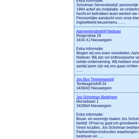
Extra informatie:
Scholman Servicebedrijf: persoonlijk
1994 actief als installatie- en onde
hecht en betrokken team werken we v
Persoonlijke aandacht voor onze klant
ingewikkeld keuzemenu .......
Aannemersbedrijf Nieboer
Reigersbek 26
3434 XJ Nieuwegein
Extra informatie:
Mogen wij ons even voorstellen, Aan
Nieboer. Wij zijn vol enthousiasme v
solide onderneming. Wij hebben onze 
aantal jaren zijn wij ons gaan richt
.......
Jos Bos Timmerbedrijf
Tentwagendrift 34
3436AD Nieuwegein
Jos Scholman Bedrijven
Morsebaan 1
3439NA Nieuwegein
Extra informatie:
Bouw- en woonrijp maken Jos Scholman
bedrijf. Of het nu gaat om grondwerk 
Vinex locaties. Jos Scholman bedrijv
Partnershipconstructies waarborgen
bedrijven en .......