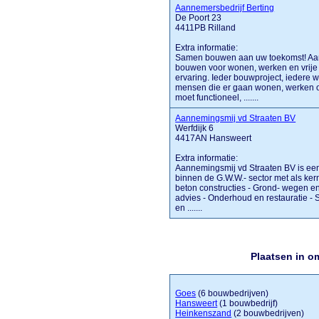
Aannemersbedrijf Berting
De Poort 23
4411PB Rilland
Extra informatie:
Samen bouwen aan uw toekomst! Aann
bouwen voor wonen, werken en vrije 
ervaring. Ieder bouwproject, iedere w
mensen die er gaan wonen, werken of 
moet functioneel, .......
Aannemingsmij vd Straaten BV
Werfdijk 6
4417AN Hansweert
Extra informatie:
Aannemingsmij vd Straaten BV is een
binnen de G.W.W.- sector met als ker
beton constructies - Grond- wegen en
advies - Onderhoud en restauratie -
en .......
Plaatsen in o
Goes
(6 bouwbedrijven)
Hansweert
(1 bouwbedrijf)
Heinkenszand
(2 bouwbedrijven)