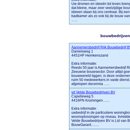
Uw dromen en ideeën tot leven breng
dat kleine, maar zeer veelzijdige bo
ideeen staan bij ons centraal. Bij e
badkamer als zo ook bij de bouw van
.......
bouwbedrijven
Aannemersbedrijf Rijk Bouwbedrijf 
Danielsweg 1
4451HP Heinkenszand
Extra informatie:
Reeds 50 jaar is Aannemersbedrijf R
Zeeuwse bouwsector. Door altijd goe
bouwwereld liggen, is deze ondernem
ruim 50 medewerkers in vaste dienst. 
afgelopen decennia .......
vd Velde Bouwbedrijven BV
Capelleweg 5
4416PN Kruiningen........
Extra informatie:
uwbedrijf in de particuliere woning
woonoplossingen op niveau. Inmidde
Velde Bouwbedrijven BV is Lid van
BouwGarant.........