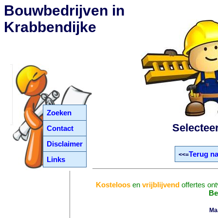
Bouwbedrijven in
Krabbendijke
Zoeken
Selectee
Contact
Disclaimer
Terug na
<<=
Links
Kosteloos
en
vrijblijvend
offertes on
Be
Ma