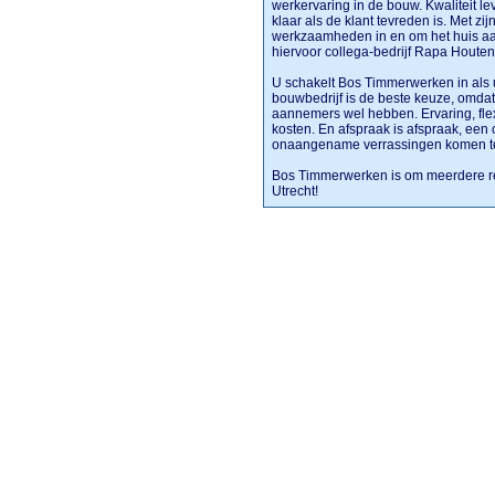
werkervaring in de bouw. Kwaliteit le
klaar als de klant tevreden is. Met zi
werkzaamheden in en om het huis aan 
hiervoor collega-bedrijf Rapa Houte
U schakelt Bos Timmerwerken in als u 
bouwbedrijf is de beste keuze, omdat
aannemers wel hebben. Ervaring, fle
kosten. En afspraak is afspraak, een off
onaangename verrassingen komen t
Bos Timmerwerken is om meerdere re
Utrecht!