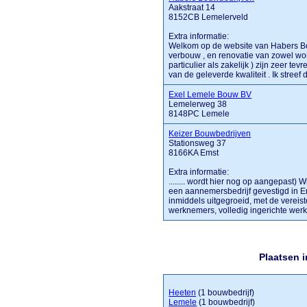
Aakstraat 14
8152CB Lemelerveld
Extra informatie:
Welkom op de website van Habers Bou
verbouw , en renovatie van zowel won
particulier als zakelijk ) zijn zeer 
van de geleverde kwaliteit . Ik stree
Exel Lemele Bouw BV
Lemelerweg 38
8148PC Lemele
Keizer Bouwbedrijven
Stationsweg 37
8166KA Emst
Extra informatie:
........ wordt hier nog op aangepast)
een aannemersbedrijf gevestigd in Ems
inmiddels uitgegroeid, met de vereis
werknemers, volledig ingerichte werkp
Plaatsen 
Heeten
(1 bouwbedrijf)
Lemele
(1 bouwbedrijf)