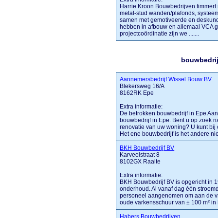
Harrie Kroon Bouwbedrijven timmert 
metal-stud wanden/plafonds, systee
samen met gemotiveerde en deskund
hebben in afbouw en allemaal VCA ge
projectcoördinatie zijn we .......
bouwbedrij
Aannemersbedrijf Wissel Bouw BV
Blekersweg 16/A
8162RK Epe
Extra informatie:
De betrokken bouwbedrijf in Epe Aan
bouwbedrijf in Epe. Bent u op zoek 
renovatie van uw woning? U kunt bij 
Het ene bouwbedrijf is het andere niet. 
BKH Bouwbedrijf BV
Karveelstraat 8
8102GX Raalte
Extra informatie:
BKH Bouwbedrijf BV is opgericht in 
onderhoud. Al vanaf dag één stroom
personeel aangenomen om aan de vra
oude varkensschuur van ± 100 m² in he
Habers Bouwbedrijven