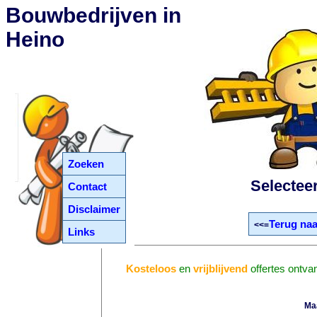
Bouwbedrijven in
Heino
Zoeken
Selectee
Contact
Disclaimer
Terug naa
<<=
Links
Kosteloos
en
vrijblijvend
offertes ontva
Ma