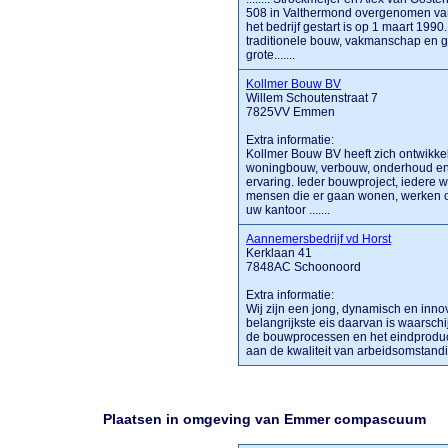
508 in Valthermond overgenomen van
het bedrijf gestart is op 1 maart 199
traditionele bouw, vakmanschap en geb
grote.......
Kollmer Bouw BV
Willem Schoutenstraat 7
7825VV Emmen
Extra informatie:
Kollmer Bouw BV heeft zich ontwikkel
woningbouw, verbouw, onderhoud en 
ervaring. Ieder bouwproject, iedere w
mensen die er gaan wonen, werken of 
uw kantoor .......
Aannemersbedrijf vd Horst
Kerklaan 41
7848AC Schoonoord
Extra informatie:
Wij zijn een jong, dynamisch en innova
belangrijkste eis daarvan is waarschijn
de bouwprocessen en het eindproduct
aan de kwaliteit van arbeidsomstandigh
Plaatsen in omgeving van Emmer compascuum