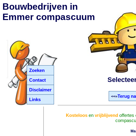
Bouwbedrijven in
Emmer compascuum
Zoeken
Selectee
Contact
Disclaimer
Terug na
<<=
Links
Kosteloos
en
vrijblijvend
offertes
compasc
Ma