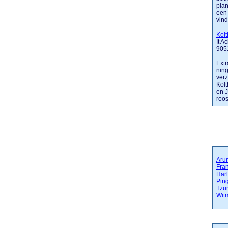
plan
een 
vindt
Kolt
It A
9051
Extr
ning
verz
Kolt
en J
roosk
Aru
Fra
Har
Pin
Tzu
Wit