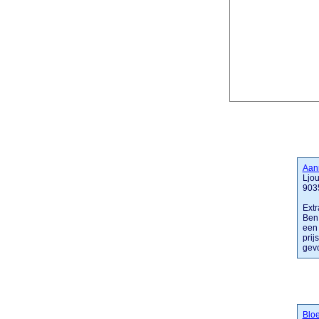
Aan
Ljou
903
Extr
Ben 
een 
prij
gevo
Blo