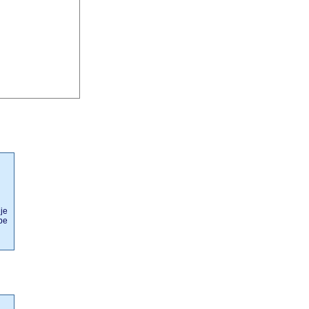
je
pe