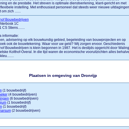
ning en de prestatie. Het streven is optimale dienstverlening, klant-gericht en met
flexibele instelling. Met enthousiast personeel dat steeds weer nieuwe uitdaginge
 om zich .......
hof Bouwbedrijven
chterbosk 1C
 CS Stiens........
a informatie:
en, advisering op elk bouwkundig gebied, begeleiding van bouwprojecten en op
oek ook de bouwtekening. Waar voor uw geld? Wij zorgen ervoor. Geschiedenis
hof Bouwbedrijven is klein begonnen in 1987. Het is destijds opgericht door Walin
etske Kolthof-Overal. In die tijd waren de economische vooruitzichten alles behalv
leu........
Plaatsen in omgeving van Dronrijp
m
(1 bouwbedrijf)
neker
(4 bouwbedrijven)
lingen
(6 bouwbedrijven)
gjum
(1 bouwbedrijf)
m
(1 bouwbedrijf)
marsum
(2 bouwbedrijven)