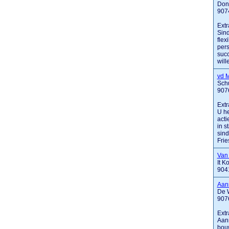
Don
907
Extr
Sind
flex
per
succ
wille
vd 
Sch
907
Extr
U he
acti
in s
sind
Fries
Van
It K
904
Aan
De 
907
Extr
Aann
bouw