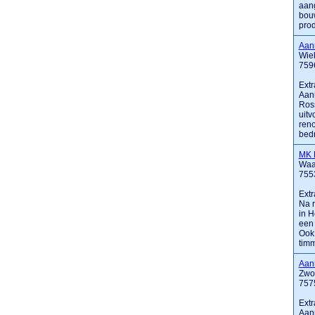
aang
bouw
prod
Aann
Wie
759
Extr
Aann
Ross
uitv
reno
bedrij
MK 
Waa
755
Extr
Na r
in 
een 
Ook 
timm
Aan
Zwol
757
Extr
Aann