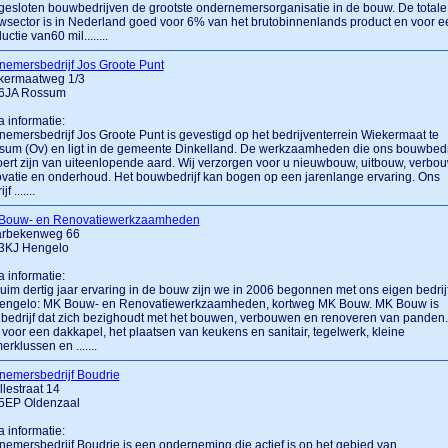
esloten bouwbedrijven de grootste ondernemersorganisatie in de bouw. De totale
sector is in Nederland goed voor 6% van het brutobinnenlands product en voor e
uctie van60 mil........
emersbedrijf Jos Groote Punt
kermaatweg 1/3
6JA Rossum
a informatie:
emersbedrijf Jos Groote Punt is gevestigd op het bedrijventerrein Wiekermaat te
um (Ov) en ligt in de gemeente Dinkelland. De werkzaamheden die ons bouwbedri
oert zijn van uiteenlopende aard. Wij verzorgen voor u nieuwbouw, uitbouw, verbou
vatie en onderhoud. Het bouwbedrijf kan bogen op een jarenlange ervaring. Ons
f .......
Bouw- en Renovatiewerkzaamheden
rbekenweg 66
3KJ Hengelo
a informatie:
uim dertig jaar ervaring in de bouw zijn we in 2006 begonnen met ons eigen bedrij
Hengelo: MK Bouw- en Renovatiewerkzaamheden, kortweg MK Bouw. MK Bouw is
bedrijf dat zich bezighoudt met het bouwen, verbouwen en renoveren van panden.
voor een dakkapel, het plaatsen van keukens en sanitair, tegelwerk, kleine
erklussen en .......
nemersbedrijf Boudrie
lestraat 14
5EP Oldenzaal
a informatie:
emersbedrijf Boudrie is een onderneming die actief is op het gebied van