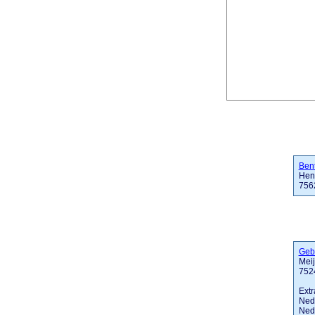
Ben
Hen
756
Gebr
Mei
7524
Extr
Ned
Nede