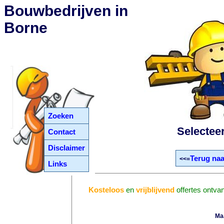
Bouwbedrijven in
Borne
Zoeken
Selectee
Contact
Disclaimer
Terug naa
<<=
Links
Kosteloos
en
vrijblijvend
offertes ontva
Ma