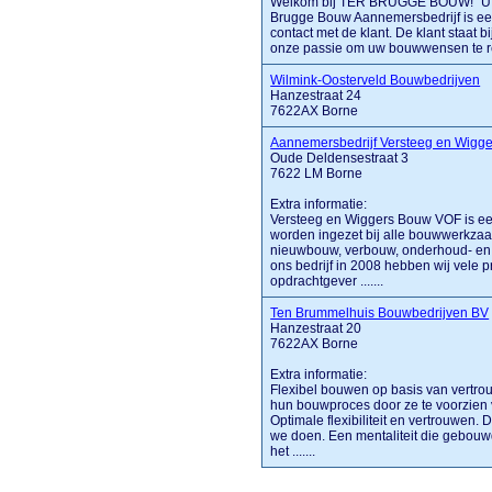
Welkom bij TER BRUGGE BOUW! “U bou
Brugge Bouw Aannemersbedrijf is een 
contact met de klant. De klant staat 
onze passie om uw bouwwensen te real
Wilmink-Oosterveld Bouwbedrijven
Hanzestraat 24
7622AX Borne
Aannemersbedrijf Versteeg en Wigge
Oude Deldensestraat 3
7622 LM Borne
Extra informatie:
Versteeg en Wiggers Bouw VOF is een 
worden ingezet bij alle bouwwerkza
nieuwbouw, verbouw, onderhoud- en 
ons bedrijf in 2008 hebben wij vele p
opdrachtgever .......
Ten Brummelhuis Bouwbedrijven BV
Hanzestraat 20
7622AX Borne
Extra informatie:
Flexibel bouwen op basis van vertro
hun bouwproces door ze te voorzien v
Optimale flexibiliteit en vertrouwen.
we doen. Een mentaliteit die gebouwd
het .......