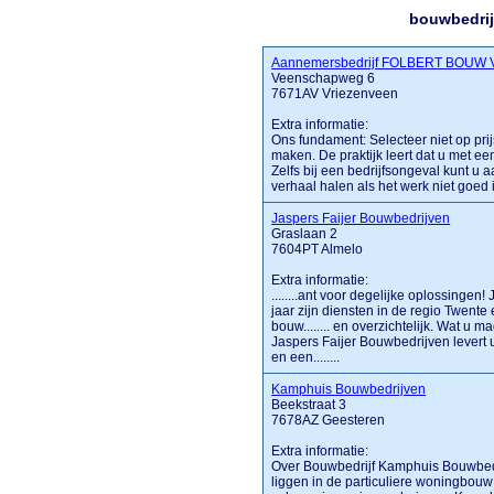
bouwbedrij
Aannemersbedrijf FOLBERT BOUW 
Veenschapweg 6
7671AV Vriezenveen
Extra informatie:
Ons fundament: Selecteer niet op prijs 
maken. De praktijk leert dat u met een
Zelfs bij een bedrijfsongeval kunt u
verhaal halen als het werk niet goed i
Jaspers Faijer Bouwbedrijven
Graslaan 2
7604PT Almelo
Extra informatie:
........ant voor degelijke oplossingen
jaar zijn diensten in de regio Twente
bouw........ en overzichtelijk. Wat u
Jaspers Faijer Bouwbedrijven levert u
en een........
Kamphuis Bouwbedrijven
Beekstraat 3
7678AZ Geesteren
Extra informatie:
Over Bouwbedrijf Kamphuis Bouwbedr
liggen in de particuliere woningbou