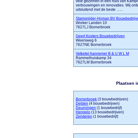
vele gezinnen in een huis van Kamphui
verbouwingen en renovaties. Wij on
uitsluitend met de beste .......
Stamsnijder-Homan BV Bouwbedrijv
Worker Landen 10
7627LJ Bornerbroek
Geert Kosters Bouwbedrijven
Weersweg 6
7627NE Bornerbroek
Vetketel Aannemer B & U W L M
Rammelhuiskamp 34
7627LM Bornerbroek
Plaatsen 
Bornerbroek
(3 bouwbedrijven)
Delden
(4 bouwbedrijven)
Deurningen
(1 bouwbedrijf)
Hengelo
(13 bouwbedrijven)
Zenderen
(1 bouwbedrijf)