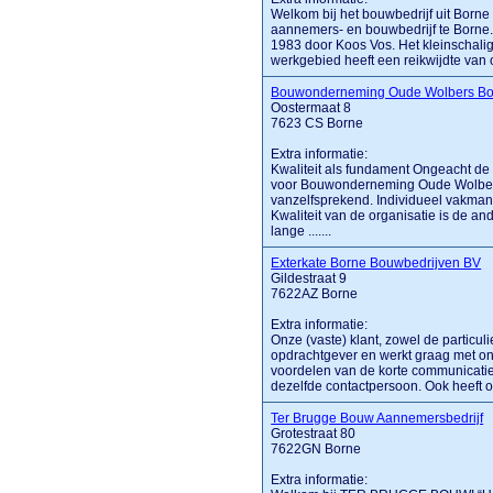
Welkom bij het bouwbedrijf uit Borne
aannemers- en bouwbedrijf te Borne.
1983 door Koos Vos. Het kleinschalige
werkgebied heeft een reikwijdte van 
Bouwonderneming Oude Wolbers Bor
Oostermaat 8
7623 CS Borne
Extra informatie:
Kwaliteit als fundament Ongeacht de
voor Bouwonderneming Oude Wolbers B
vanzelfsprekend. Individueel vakman
Kwaliteit van de organisatie is de an
lange .......
Exterkate Borne Bouwbedrijven BV
Gildestraat 9
7622AZ Borne
Extra informatie:
Onze (vaste) klant, zowel de particuli
opdrachtgever en werkt graag met ons
voordelen van de korte communicatie
dezelfde contactpersoon. Ook heeft onz
Ter Brugge Bouw Aannemersbedrijf
Grotestraat 80
7622GN Borne
Extra informatie: