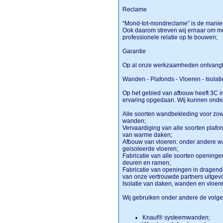
Reclame
“Mond-tot-mondreclame” is de manier
Ook daarom streven wij ernaar om me
professionele relatie op te bouwen;
Garantie
Op al onze werkzaamheden ontvangt 
Wanden - Plafonds - Vloeren - Isolat
Op het gebied van afbouw heeft 3C i
ervaring opgedaan. Wij kunnen onde
Alle soorten wandbekleding voor zo
wanden;
Vervaardiging van alle soorten plafo
van warme daken;
Afbouw van vloeren: onder andere wa
geisoleerde vloeren;
Fabricatie van alle soorten openinge
deuren en ramen;
Fabricatie van openingen in dragend
van onze vertrouwde partners uitgevoe
Isolatie van daken, wanden en vloer
Wij gebruiken onder andere de volg
Knauf® systeemwanden;