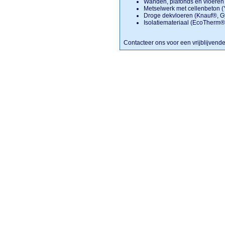
Wanden, plafonds en vloeren 
Metselwerk met cellenbeton (
Droge dekvloeren (Knauf®, G
Isolatiemateriaal (EcoTherm®,
Contacteer ons voor een vrijblijvend