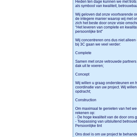
Heden ten dage kunnen we met trots
als symbool van kwaliteit, betrouwba
Wij geloven dat onze voortvarende o
de integere manier waarop wij met 
zich het beste door onze visie omsch
“Het leveren van complete en kwalit
persoonlijke tint”
Wij concentreren ons dus niet alleen
bij 3C gaan we veel verder:
Complete
Samen met onze vetrouwde partners 
dak uit te voeren;
Concept
Wij willen u graag ondersteunen en h
coordinatie van uw project. Wij wille
opdracht;
Construction
Om maximaal te genieten van het werk
rekenen op:
- De hoge kwaliteit van de door ons 
- Toepassing van uitsluitend betro
Persoonlijke tint
Ons doel is om uw project te behandel