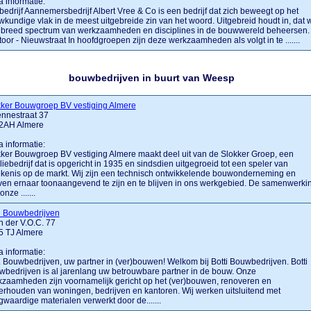
a informatie:
bedrijf Aannemersbedrijf Albert Vree & Co is een bedrijf dat zich beweegt op het
kundige vlak in de meest uitgebreide zin van het woord. Uitgebreid houdt in, dat w
 breed spectrum van werkzaamheden en disciplines in de bouwwereld beheersen.
oor - Nieuwstraat In hoofdgroepen zijn deze werkzaamheden als volgt in te .......
bouwbedrijven in buurt van Weesp
kker Bouwgroep BV vestiging Almere
nnestraat 37
2AH Almere
a informatie:
ker Bouwgroep BV vestiging Almere maakt deel uit van de Slokker Groep, een
liebedrijf dat is opgericht in 1935 en sindsdien uitgegroeid tot een speler van
kenis op de markt. Wij zijn een technisch ontwikkelende bouwonderneming en
ven ernaar toonaangevend te zijn en te blijven in ons werkgebied. De samenwerki
nze .......
i Bouwbedrijven
 der V.O.C. 77
5 TJ Almere
a informatie:
.... Bouwbedrijven, uw partner in (ver)bouwen! Welkom bij Botti Bouwbedrijven. Botti
bedrijven is al jarenlang uw betrouwbare partner in de bouw. Onze
zaamheden zijn voornamelijk gericht op het (ver)bouwen, renoveren en
rhouden van woningen, bedrijven en kantoren. Wij werken uitsluitend met
waardige materialen verwerkt door de.......