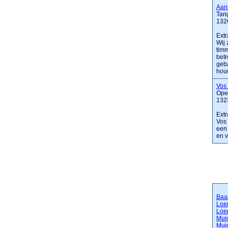
Aan
Tang
132
Extr
Wij 
timm
betr
geba
houd
Vos
Ope
132
Extr
Vos 
een 
en 
Baa
Loe
Loe
Mui
Mui