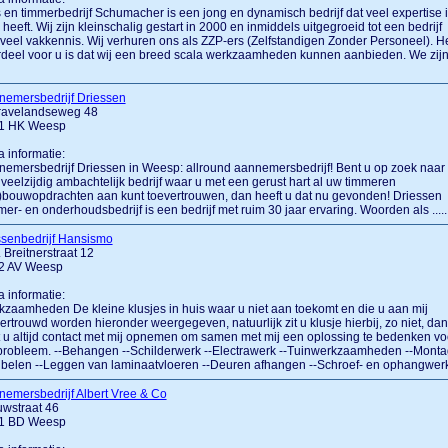
 en timmerbedrijf Schumacher is een jong en dynamisch bedrijf dat veel expertise 
 heeft. Wij zijn kleinschalig gestart in 2000 en inmiddels uitgegroeid tot een bedrijf
veel vakkennis. Wij verhuren ons als ZZP-ers (Zelfstandigen Zonder Personeel). H
deel voor u is dat wij een breed scala werkzaamheden kunnen aanbieden. We zij
nemersbedrijf Driessen
Gravelandseweg 48
1 HK Weesp
a informatie:
emersbedrijf Driessen in Weesp: allround aannemersbedrijf! Bent u op zoek naar
veelzijdig ambachtelijk bedrijf waar u met een gerust hart al uw timmeren
)bouwopdrachten aan kunt toevertrouwen, dan heeft u dat nu gevonden! Driessen
er- en onderhoudsbedrijf is een bedrijf met ruim 30 jaar ervaring. Woorden als ......
ssenbedrijf Hansismo
 Breitnerstraat 12
2 AV Weesp
a informatie:
zaamheden De kleine klusjes in huis waar u niet aan toekomt en die u aan mij
ertrouwd worden hieronder weergegeven, natuurlijk zit u klusje hierbij, zo niet, dan
 u altijd contact met mij opnemen om samen met mij een oplossing te bedenken vo
probleem. --Behangen --Schilderwerk --Electrawerk --Tuinwerkzaamheden --Mont
belen --Leggen van laminaatvloeren --Deuren afhangen --Schroef- en ophangwer
emersbedrijf Albert Vree & Co
wstraat 46
1 BD Weesp