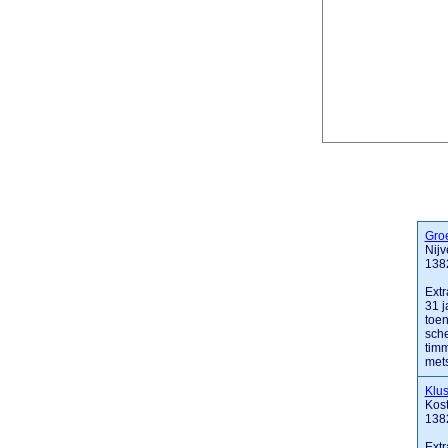
Gro
Nijv
138
Extr
31 
toen
sche
tim
mets
Klus
Kost
138
Extr