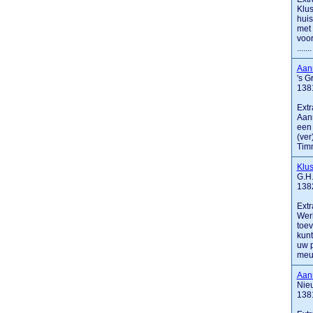
Klus
huis
met 
voor
.......
Aan
's 
138
Extr
Aann
een 
(ver
Timm
Klu
G.H.
138
Extr
Werk
toev
kunt
uw 
meu
Aann
Nieu
138