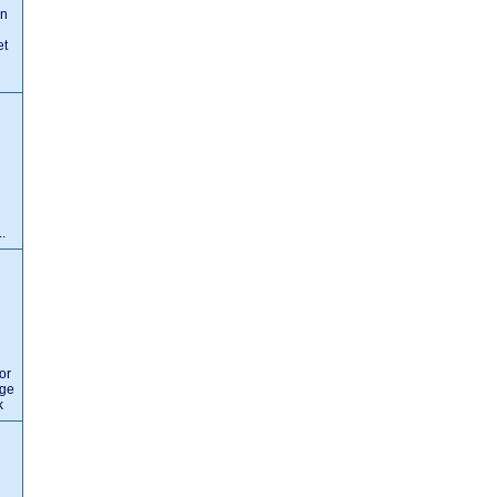
in
et
n
.
or
age
k