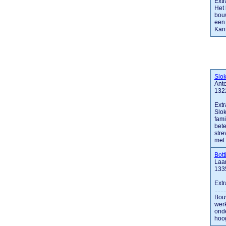
Extr
Het 
bouw
een
Kant
Slo
Ante
132
Extr
Slok
fami
bete
stre
met o
Bott
Laan
133
Extr
....
Bouw
werk
onde
hoog