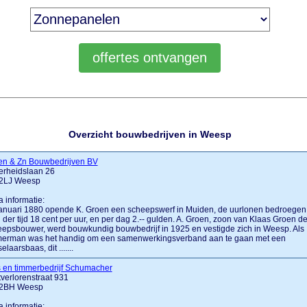
Overzicht bouwbedrijven in Weesp
en & Zn Bouwbedrijven BV
erheidslaan 26
2LJ Weesp
a informatie:
januari 1880 opende K. Groen een scheepswerf in Muiden, de uurlonen bedroegen
 der tijd 18 cent per uur, en per dag 2.-- gulden. A. Groen, zoon van Klaas Groen d
epsbouwer, werd bouwkundig bouwbedrijf in 1925 en vestigde zich in Weesp. Als
merman was het handig om een samenwerkingsverband aan te gaan met een
elaarsbaas, dit .......
 en timmerbedrijf Schumacher
verlorenstraat 931
2BH Weesp
a informatie: