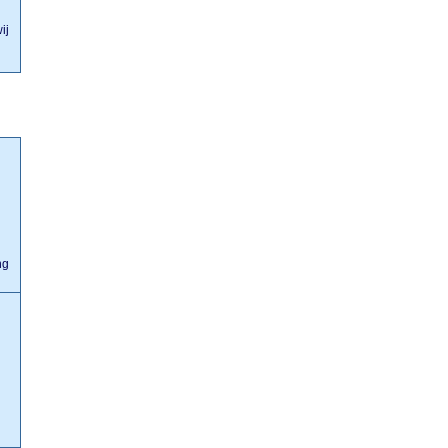
ij
ng