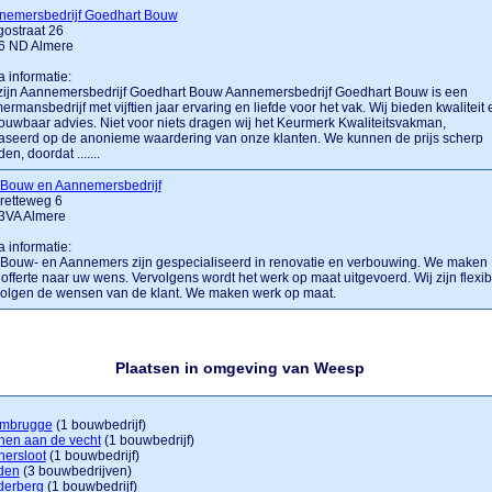
nemersbedrijf Goedhart Bouw
ostraat 26
6 ND Almere
a informatie:
zijn Aannemersbedrijf Goedhart Bouw Aannemersbedrijf Goedhart Bouw is een
ermansbedrijf met vijftien jaar ervaring en liefde voor het vak. Wij bieden kwaliteit 
ouwbaar advies. Niet voor niets dragen wij het Keurmerk Kwaliteitsvakman,
seerd op de anonieme waardering van onze klanten. We kunnen de prijs scherp
en, doordat .......
 Bouw en Aannemersbedrijf
retteweg 6
3VA Almere
a informatie:
Bouw- en Aannemers zijn gespecialiseerd in renovatie en verbouwing. We maken
offerte naar uw wens. Vervolgens wordt het werk op maat uitgevoerd. Wij zijn flexib
volgen de wensen van de klant. We maken werk op maat.
Plaatsen in omgeving van Weesp
mbrugge
(1 bouwbedrijf)
nen aan de vecht
(1 bouwbedrijf)
nersloot
(1 bouwbedrijf)
den
(3 bouwbedrijven)
derberg
(1 bouwbedrijf)