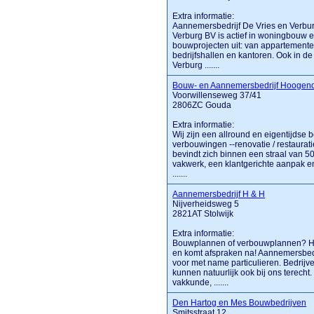
Extra informatie:
Aannemersbedrijf De Vries en Verbur
Verburg BV is actief in woningbouw en
bouwprojecten uit: van appartemente
bedrijfshallen en kantoren. Ook in de
Verburg .......
Bouw- en Aannemersbedrijf Hoogen
Voorwillenseweg 37/41
2806ZC Gouda
Extra informatie:
Wij zijn een allround en eigentijdse 
verbouwingen --renovatie / restaur
bevindt zich binnen een straal van 
vakwerk, een klantgerichte aanpak e
.......
Aannemersbedrijf H & H
Nijverheidsweg 5
2821AT Stolwijk
Extra informatie:
Bouwplannen of verbouwplannen? H&
en komt afspraken na! Aannemersbedr
voor met name particulieren. Bedrij
kunnen natuurlijk ook bij ons terecht
vakkunde, .......
Den Hartog en Mes Bouwbedrijven
Smitsstraat 12