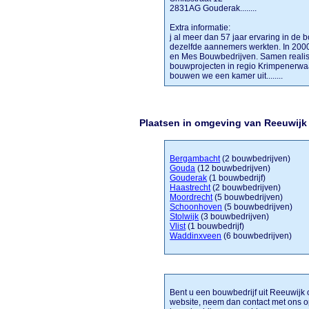
2831AG Gouderak........
Extra informatie:
j al meer dan 57 jaar ervaring in de
dezelfde aannemers werkten. In 200
en Mes Bouwbedrijven. Samen realiser
bouwprojecten in regio Krimpenerwa
bouwen we een kamer uit........
Plaatsen in omgeving van Reeuwijk
Bergambacht
(2 bouwbedrijven)
Gouda
(12 bouwbedrijven)
Gouderak
(1 bouwbedrijf)
Haastrecht
(2 bouwbedrijven)
Moordrecht
(5 bouwbedrijven)
Schoonhoven
(5 bouwbedrijven)
Stolwijk
(3 bouwbedrijven)
Vlist
(1 bouwbedrijf)
Waddinxveen
(6 bouwbedrijven)
Bent u een bouwbedrijf uit Reeuwijk o
website, neem dan contact met ons o