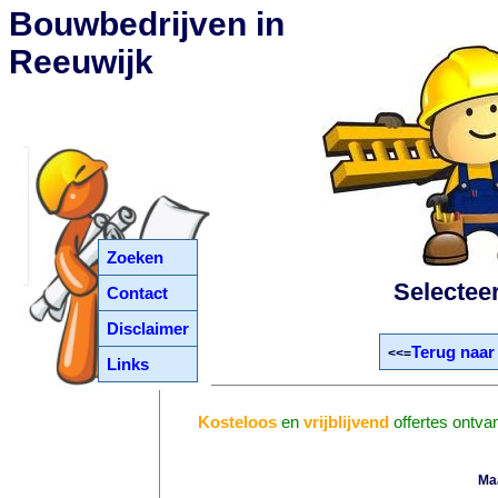
Bouwbedrijven in
Reeuwijk
Zoeken
Selectee
Contact
Disclaimer
Terug naar
<<=
Links
Kosteloos
en
vrijblijvend
offertes ontva
Ma