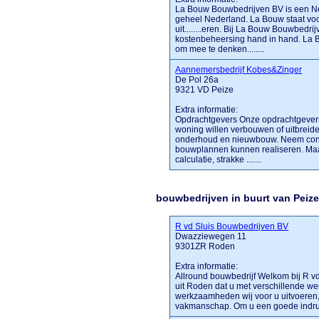
La Bouw Bouwbedrijven BV is een Nede
geheel Nederland. La Bouw staat voo
uit........eren. Bij La Bouw Bouwbedri
kostenbeheersing hand in hand. La B
om mee te denken........
Aannemersbedrijf Kobes&Zinger
De Pol 26a
9321 VD Peize
Extra informatie:
Opdrachtgevers Onze opdrachtgevers 
woning willen verbouwen of uitbreiden
onderhoud en nieuwbouw. Neem conta
bouwplannen kunnen realiseren. Maat
calculatie, strakke .......
bouwbedrijven in buurt van Peize
R vd Sluis Bouwbedrijven BV
Dwazziewegen 11
9301ZR Roden
Extra informatie:
Allround bouwbedrijf Welkom bij R v
uit Roden dat u met verschillende w
werkzaamheden wij voor u uitvoeren
vakmanschap. Om u een goede indruk t