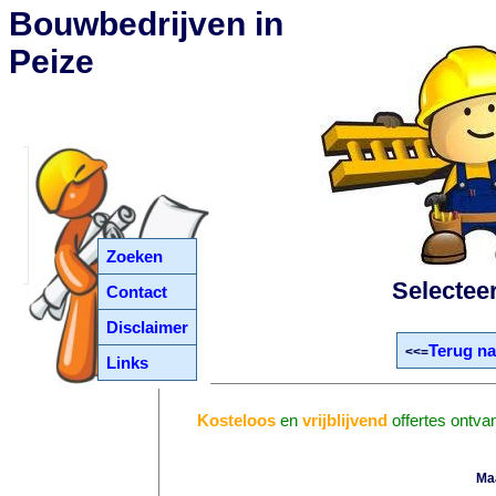
Bouwbedrijven in
Peize
Zoeken
Selectee
Contact
Disclaimer
Terug na
<<=
Links
Kosteloos
en
vrijblijvend
offertes ontva
Ma