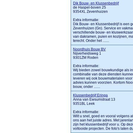
Dik Bouw- en Klussenbedrijf
de Haspel-boven 25
9354XL Zevenhuizen
Extra informatie:
Dik Bouw- en Klussenbedrijf is een g
Zevenhuizen (Gn). Service en vakman
verschillende bouw- en kluswerkzaam
van dakramen, puien en kozijnen, ma
terecht. Onder het .......
Noordhuis Bouw BV
Nijverheidsweg 1
9301ZM Roden
Extra informatie:
Wij bieden zowel bouwkundige als in
combinatie van deze diensten kunnen
leveren wij ook bouwmaterialen voor 
advies kunnen voorzien. Kortom Noor
bouw, onder .......
Klussenbedrijf Eringa
Anna van Ewsumstraat 13
9351BL Leek
Extra informatie:
Wilt u snel, goed en vooral volgens 
ons aan het juiste adres. Met jarenla
zijn het klussenbedrijf voor u. Op dez
voltooide projecten. De foto's laten du