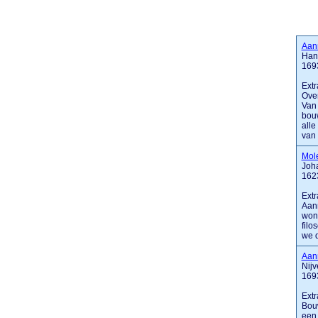
Aan
Han
169
Extr
Over
Van 
bouw
alle
van .
Mol
Joha
162
Extr
Aann
woni
filo
we d
Aan
Nij
169
Extr
Bouw
een 