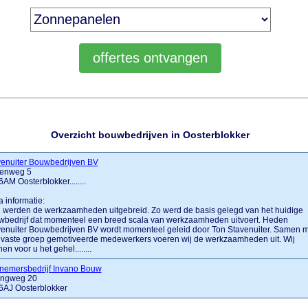
Overzicht bouwbedrijven in Oosterblokker
venuiter Bouwbedrijven BV
denweg 5
AM Oosterblokker........
a informatie:
 werden de werkzaamheden uitgebreid. Zo werd de basis gelegd van het huidige
wbedrijf dat momenteel een breed scala van werkzaamheden uitvoert. Heden
enuiter Bouwbedrijven BV wordt momenteel geleid door Ton Stavenuiter. Samen m
 vaste groep gemotiveerde medewerkers voeren wij de werkzaamheden uit. Wij
en voor u het gehel........
nemersbedrijf Invano Bouw
lingweg 20
6AJ Oosterblokker