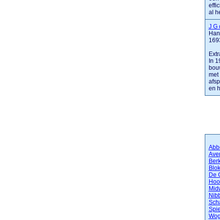
effi
al h
J G
Han
169
Extr
In 1
bouw
met 
afsp
en h
Abb
Ave
Ber
Blok
De 
Hoo
Mid
Nib
Sch
Spie
Wo