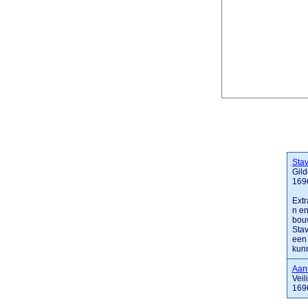
Sta
Gil
1696
Extr
n en
bou
Stav
een
kunn
Aan
Vei
169