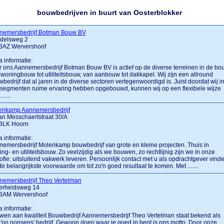
bouwbedrijven in buurt van Oosterblokker
nemersbedrijf Botman Bouw BV
delsweg 2
3AZ Wervershoof
a informatie:
 ons Aannemersbedrijf Botman Bouw BV is actief op de diverse terreinen in de bo
woningbouw tot utiliteitsbouw, van aanbouw tot dakkapel. Wij zijn een allround
bedrijf dat al jaren in de diverse sectoren vertegenwoordigd is. Juist doordat wij i
 segmenten ruime ervaring hebben opgebouwd, kunnen wij op een flexibele wijze
......
enkamp Aannemersbedrijf
n Messchaertstraat 30/A
3LK Hoorn
a informatie:
emersbedrijf Molenkamp bouwbedrijf van grote en kleine projecten. Thuis in
ng- en utiliteitsbouw. Zo veelzijdig als we bouwen, zo rechtlijnig zijn we in onze
sofie: uitsluitend vakwerk leveren. Persoonlijk contact met u als opdrachtgever vind
e belangrijkste voorwaarde om tot zo'n goed resultaat te komen. Met .......
nemersbedrijf Theo Vertelman
verheidsweg 14
3AM Wervershoof
a informatie:
en aan kwaliteit Bouwbedrijf Aannemersbedrijf Theo Vertelman staat bekend als
'no nonsens' bedrijf. Gewoon doen waar je goed in bent is ons motto. Door onze