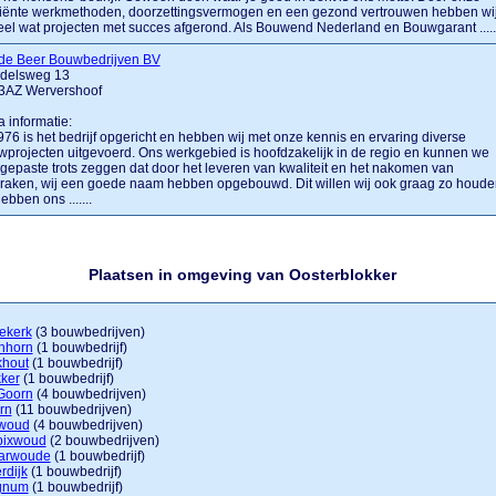
ciënte werkmethoden, doorzettingsvermogen en een gezond vertrouwen hebben wi
eel wat projecten met succes afgerond. Als Bouwend Nederland en Bouwgarant .....
 de Beer Bouwbedrijven BV
delsweg 13
3AZ Wervershoof
a informatie:
976 is het bedrijf opgericht en hebben wij met onze kennis en ervaring diverse
projecten uitgevoerd. Ons werkgebied is hoofdzakelijk in de regio en kunnen we
gepaste trots zeggen dat door het leveren van kwaliteit en het nakomen van
raken, wij een goede naam hebben opgebouwd. Dit willen wij ook graag zo houde
ebben ons .......
Plaatsen in omgeving van Oosterblokker
ekerk
(3 bouwbedrijven)
nhorn
(1 bouwbedrijf)
khout
(1 bouwbedrijf)
ker
(1 bouwbedrijf)
Goorn
(4 bouwbedrijven)
rn
(11 bouwbedrijven)
woud
(4 bouwbedrijven)
bixwoud
(2 bouwbedrijven)
arwoude
(1 bouwbedrijf)
rdijk
(1 bouwbedrijf)
gnum
(1 bouwbedrijf)