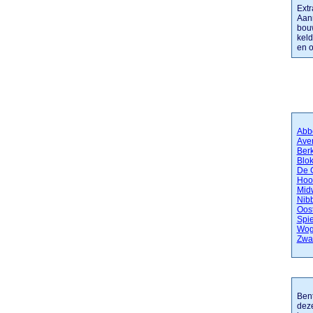
Extr
Aann
bouw
keld
en o
Abb
Ave
Ber
Blok
De 
Hoo
Mid
Nib
Oost
Spie
Wo
Zwa
Bent
deze