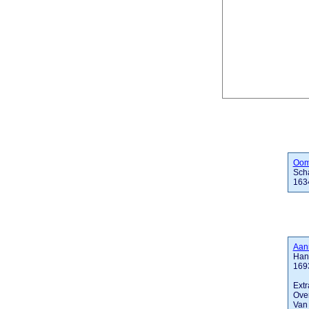
Oom
Sch
163
Aan
Han
169
Extr
Over
Van 