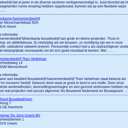
bedrijf dat al jaren in de diverse sectoren vertegenwoordigd is. Juist doordat wij i
 segmenten ruime ervaring hebben opgebouwd, kunnen wij op een flexibele wijze
......
enkamp Aannemersbedrijf
n Messchaertstraat 30/A
3LK Hoorn
a informatie:
emersbedrijf Molenkamp bouwbedrijf van grote en kleine projecten. Thuis in
ng- en utiliteitsbouw. Zo veelzijdig als we bouwen, zo rechtlijnig zijn we in onze
sofie: uitsluitend vakwerk leveren. Persoonlijk contact met u als opdrachtgever vind
e belangrijkste voorwaarde om tot zo'n goed resultaat te komen. Met .......
nemersbedrijf Theo Vertelman
verheidsweg 14
3AM Wervershoof
a informatie:
en aan kwaliteit Bouwbedrijf Aannemersbedrijf Theo Vertelman staat bekend als
'no nonsens' bedrijf. Gewoon doen waar je goed in bent is ons motto. Door onze
ciënte werkmethoden, doorzettingsvermogen en een gezond vertrouwen hebben wi
eel wat projecten met succes afgerond. Als Bouwend Nederland en Bouwgarant .....
choorl Bouwbedrijven
 Hoog 7
3 GE Avenhorn
nemer De Jong Ursem BV
erheidsterrein 1
5VX Ursem