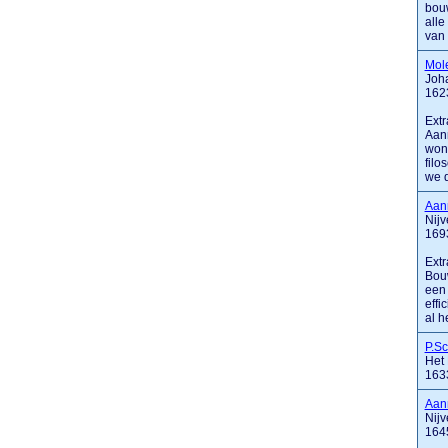
bouw
alle
van .
Mol
Joha
162
Extr
Aann
woni
filo
we d
Aan
Nij
169
Extr
Bouw
een 
effi
al h
P.S
Het
163
Aan
Nijv
164