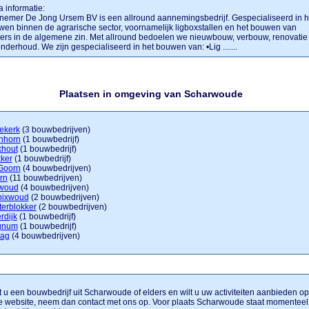
a informatie:
emer De Jong Ursem BV is een allround aannemingsbedrijf. Gespecialiseerd in h
en binnen de agrarische sector, voornamelijk ligboxstallen en het bouwen van
ers in de algemene zin. Met allround bedoelen we nieuwbouw, verbouw, renovatie
nderhoud. We zijn gespecialiseerd in het bouwen van: •Lig .......
Plaatsen in omgeving van Scharwoude
ekerk
(3 bouwbedrijven)
nhorn
(1 bouwbedrijf)
khout
(1 bouwbedrijf)
ker
(1 bouwbedrijf)
Goorn
(4 bouwbedrijven)
rn
(11 bouwbedrijven)
woud
(4 bouwbedrijven)
bixwoud
(2 bouwbedrijven)
erblokker
(2 bouwbedrijven)
rdijk
(1 bouwbedrijf)
gnum
(1 bouwbedrijf)
ag
(4 bouwbedrijven)
 u een bouwbedrijf uit Scharwoude of elders en wilt u uw activiteiten aanbieden op
 website, neem dan contact met ons op. Voor plaats Scharwoude staat momenteel