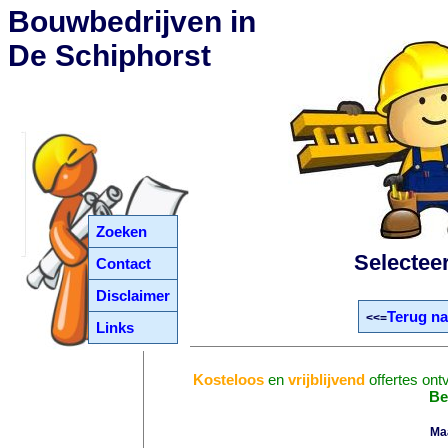
Bouwbedrijven in
De Schiphorst
Zoeken
Selectee
Contact
Disclaimer
Terug na
<<=
Links
Kosteloos
en
vrijblijvend
offertes ont
Be
Ma