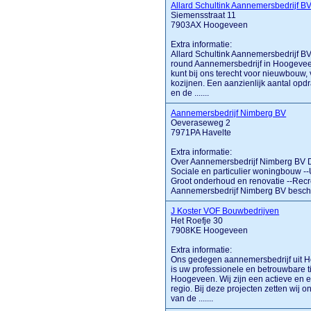
Allard Schultink Aannemersbedrijf B
Siemensstraat 11
7903AX Hoogeveen
Extra informatie:
Allard Schultink Aannemersbedrijf BV
round Aannemersbedrijf in Hoogeveen
kunt bij ons terecht voor nieuwbouw,
kozijnen. Een aanzienlijk aantal opdr
en de .......
Aannemersbedrijf Nimberg BV
Oeveraseweg 2
7971PA Havelte
Extra informatie:
Over Aannemersbedrijf Nimberg BV D
Sociale en particulier woningbouw --
Groot onderhoud en renovatie --Rec
Aannemersbedrijf Nimberg BV beschikt
J Koster VOF Bouwbedrijven
Het Roefje 30
7908KE Hoogeveen
Extra informatie:
Ons gedegen aannemersbedrijf uit H
is uw professionele en betrouwbare t
Hoogeveen. Wij zijn een actieve en e
regio. Bij deze projecten zetten wij 
van de .......