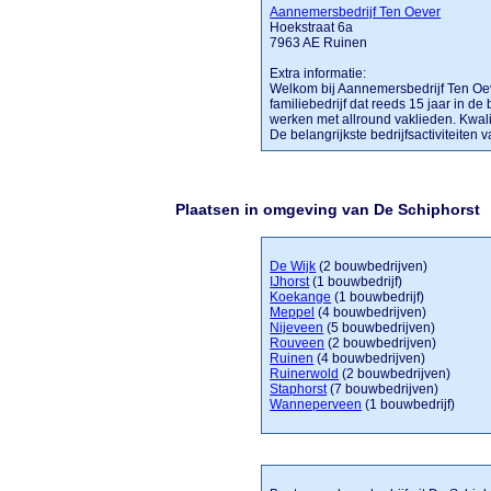
Aannemersbedrijf Ten Oever
Hoekstraat 6a
7963 AE Ruinen
Extra informatie:
Welkom bij Aannemersbedrijf Ten Oev
familiebedrijf dat reeds 15 jaar in d
werken met allround vaklieden. Kwal
De belangrijkste bedrijfsactiviteiten va
Plaatsen in omgeving van De Schiphorst
De Wijk
(2 bouwbedrijven)
IJhorst
(1 bouwbedrijf)
Koekange
(1 bouwbedrijf)
Meppel
(4 bouwbedrijven)
Nijeveen
(5 bouwbedrijven)
Rouveen
(2 bouwbedrijven)
Ruinen
(4 bouwbedrijven)
Ruinerwold
(2 bouwbedrijven)
Staphorst
(7 bouwbedrijven)
Wanneperveen
(1 bouwbedrijf)