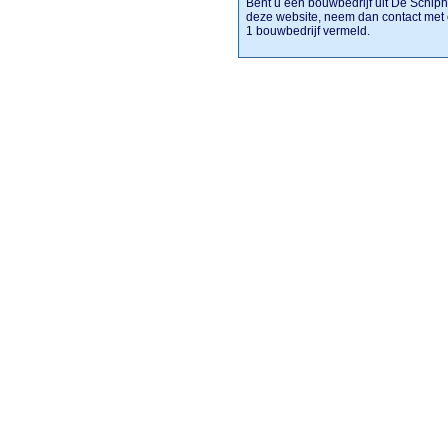
Bent u een bouwbedrijf uit De Schipho
deze website, neem dan contact met 
1 bouwbedrijf vermeld.