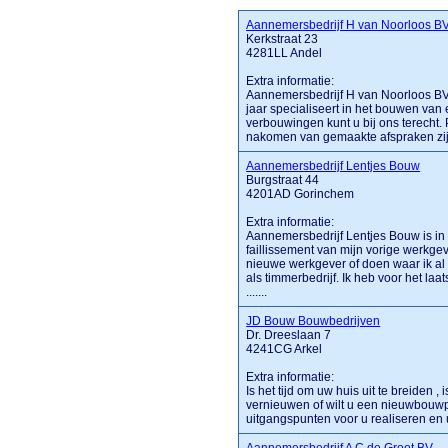
Aannemersbedrijf H van Noorloos B
Kerkstraat 23
4281LL Andel
Extra informatie:
Aannemersbedrijf H van Noorloos BV u
jaar specialiseert in het bouwen va
verbouwingen kunt u bij ons terecht.
nakomen van gemaakte afspraken zijn
Aannemersbedrijf Lentjes Bouw
Burgstraat 44
4201AD Gorinchem
Extra informatie:
Aannemersbedrijf Lentjes Bouw is in
faillissement van mijn vorige werkge
nieuwe werkgever of doen waar ik al
als timmerbedrijf. Ik heb voor het la
.......
JD Bouw Bouwbedrijven
Dr. Dreeslaan 7
4241CG Arkel
Extra informatie:
Is het tijd om uw huis uit te breiden ,
vernieuwen of wilt u een nieuwbouw
uitgangspunten voor u realiseren e