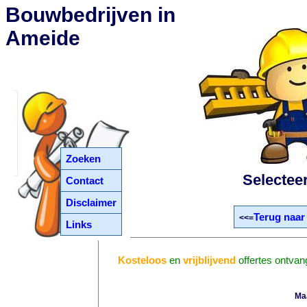
Bouwbedrijven in
Ameide
Zoeken
Selectee
Contact
Disclaimer
Terug naar
<<=
Links
Kosteloos
en
vrijblijvend
offertes ontvan
Ma