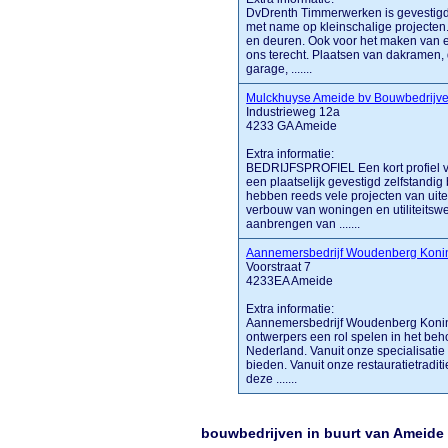
DvDrenth Timmerwerken is gevestigd i
met name op kleinschalige projecten
en deuren. Ook voor het maken van e
ons terecht. Plaatsen van dakramen
garage, .......
Mulckhuyse Ameide bv Bouwbedrijv
Industrieweg 12a
4233 GA Ameide
Extra informatie:
BEDRIJFSPROFIEL Een kort profiel v
een plaatselijk gevestigd zelfstandig 
hebben reeds vele projecten van ui
verbouw van woningen en utiliteits
aanbrengen van .......
Aannemersbedrijf Woudenberg Konin
Voorstraat 7
4233EA Ameide
Extra informatie:
Aannemersbedrijf Woudenberg Koninkl
ontwerpers een rol spelen in het beh
Nederland. Vanuit onze specialisat
bieden. Vanuit onze restauratietraditie
deze .......
bouwbedrijven in buurt van Ameide