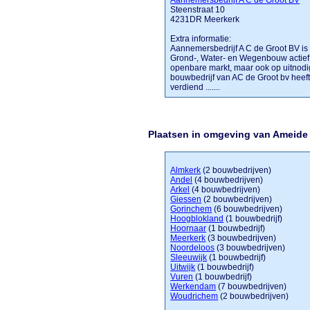
Aannemersbedrijf A C de Groot BV
Steenstraat 10
4231DR Meerkerk
Extra informatie:
Aannemersbedrijf A C de Groot BV is e
Grond-, Water- en Wegenbouw actief i
openbare markt, maar ook op uitnod
bouwbedrijf van AC de Groot bv heef
verdiend .......
Plaatsen in omgeving van Ameide
Almkerk
(2 bouwbedrijven)
Andel
(4 bouwbedrijven)
Arkel
(4 bouwbedrijven)
Giessen
(2 bouwbedrijven)
Gorinchem
(6 bouwbedrijven)
Hoogblokland
(1 bouwbedrijf)
Hoornaar
(1 bouwbedrijf)
Meerkerk
(3 bouwbedrijven)
Noordeloos
(3 bouwbedrijven)
Sleeuwijk
(1 bouwbedrijf)
Uitwijk
(1 bouwbedrijf)
Vuren
(1 bouwbedrijf)
Werkendam
(7 bouwbedrijven)
Woudrichem
(2 bouwbedrijven)