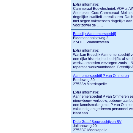
Extra informatie:
Cammeraat Bouwtechniek VOF uit Wad
Andries en Cors Cammeraat. Met als 
degelijke kwaliteit te realiseren. Dat 
met negen vakmensen dagelijks aan 
Voor zowel de .......
Breedijk Aannemersbedrijf
Bloemendaalseweg 2
2741LE Waddinxveen
Extra informatie:
Wat kan Breedijk Aannemersbedrijf v
een rijke historie, het bedrijf is al s
werkzaamheden verzorgen zoals: - N
reparatie werkzaamheden. Breedijk Aa
Aannemersbedrijf P van Ommeren
Bredeweg 30
2752AA Moerkapelle
Extra informatie:
Aannemersbedrijf P van Ommeren een 
nieuwbouw, verbouw, opbouw, aanbouw 
een kennismaking met P. van Ommeren 
vakkundig en gedreven personeel wer
klant aan .......
D de Graaf Bouwbedrijven BV
Julianaweg 20
2752BC Moerkapelle