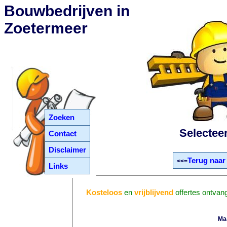
Bouwbedrijven in
Zoetermeer
Zoeken
Selectee
Contact
Disclaimer
Terug naar
<<=
Links
Kosteloos
en
vrijblijvend
offertes ontvan
Ma