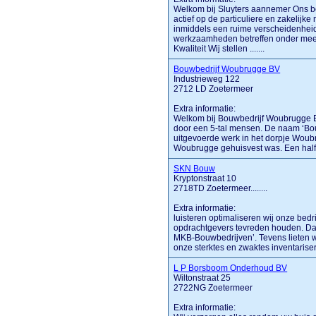
Welkom bij Sluyters aannemer Ons be
actief op de particuliere en zakelijk
inmiddels een ruime verscheidenheid
werkzaamheden betreffen onder mee
Kwaliteit Wij stellen .......
Bouwbedrijf Woubrugge BV
Industrieweg 122
2712 LD Zoetermeer
Extra informatie:
Welkom bij Bouwbedrijf Woubrugge B
door een 5-tal mensen. De naam ‘Bou
uitgevoerde werk in het dorpje Wou
Woubrugge gehuisvest was. Een half jaa
SKN Bouw
Kryptonstraat 10
2718TD Zoetermeer........
Extra informatie:
luisteren optimaliseren wij onze bed
opdrachtgevers tevreden houden. Da
MKB-Bouwbedrijven’. Tevens lieten w
onze sterktes en zwaktes inventariseren.
L P Borsboom Onderhoud BV
Wiltonstraat 25
2722NG Zoetermeer
Extra informatie: