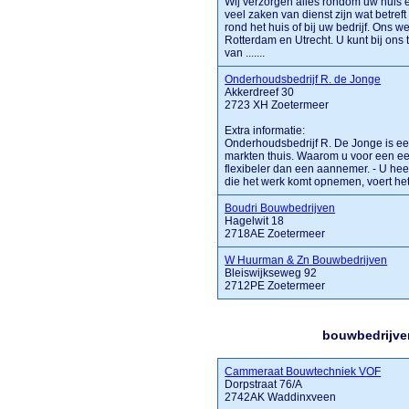
Wij verzorgen alles rondom uw huis 
veel zaken van dienst zijn wat betr
rond het huis of bij uw bedrijf. Ons
Rotterdam en Utrecht. U kunt bij ons 
van .......
Onderhoudsbedrijf R. de Jonge
Akkerdreef 30
2723 XH Zoetermeer
Extra informatie:
Onderhoudsbedrijf R. De Jonge is ee
markten thuis. Waarom u voor een ee
flexibeler dan een aannemer. - U he
die het werk komt opnemen, voert het va
Boudri Bouwbedrijven
Hagelwit 18
2718AE Zoetermeer
W Huurman & Zn Bouwbedrijven
Bleiswijkseweg 92
2712PE Zoetermeer
bouwbedrijve
Cammeraat Bouwtechniek VOF
Dorpstraat 76/A
2742AK Waddinxveen