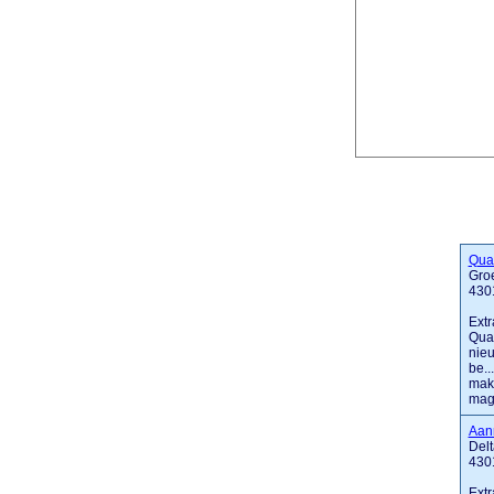
Qua
Gro
430
Extr
Quan
nieu
be..
makk
maga
Aan
Delt
430
Extr