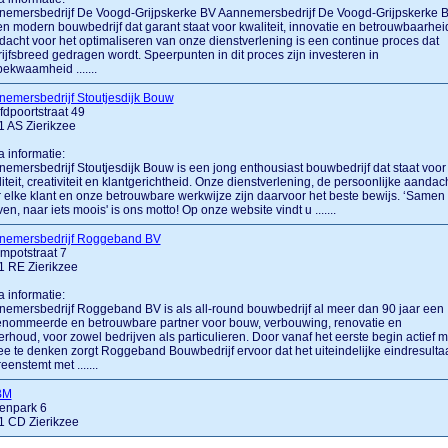
nemersbedrijf De Voogd-Grijpskerke BV Aannemersbedrijf De Voogd-Grijpskerke 
en modern bouwbedrijf dat garant staat voor kwaliteit, innovatie en betrouwbaarhei
acht voor het optimaliseren van onze dienstverlening is een continue proces dat
ijfsbreed gedragen wordt. Speerpunten in dit proces zijn investeren in
ekwaamheid .......
emersbedrijf Stoutjesdijk Bouw
dpoortstraat 49
 AS Zierikzee
a informatie:
emersbedrijf Stoutjesdijk Bouw is een jong enthousiast bouwbedrijf dat staat voor
iteit, creativiteit en klantgerichtheid. Onze dienstverlening, de persoonlijke aandac
 elke klant en onze betrouwbare werkwijze zijn daarvoor het beste bewijs. ‘Samen
ven, naar iets moois' is ons motto! Op onze website vindt u .......
nemersbedrijf Roggeband BV
mpotstraat 7
1 RE Zierikzee
a informatie:
emersbedrijf Roggeband BV is als all-round bouwbedrijf al meer dan 90 jaar een
enommeerde en betrouwbare partner voor bouw, verbouwing, renovatie en
rhoud, voor zowel bedrijven als particulieren. Door vanaf het eerste begin actief m
e te denken zorgt Roggeband Bouwbedrijf ervoor dat het uiteindelijke eindresulta
eenstemt met .......
BM
enpark 6
1 CD Zierikzee