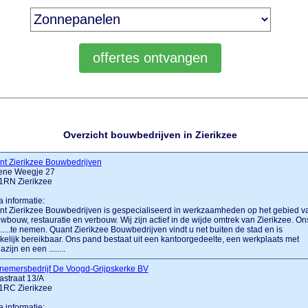
Overzicht bouwbedrijven in Zierikzee
nt Zierikzee Bouwbedrijven
ene Weegje 27
1RN Zierikzee
a informatie:
t Zierikzee Bouwbedrijven is gespecialiseerd in werkzaamheden op het gebied v
wbouw, restauratie en verbouw. Wij zijn actief in de wijde omtrek van Zierikzee. On
......te nemen. Quant Zierikzee Bouwbedrijven vindt u net buiten de stad en is
elijk bereikbaar. Ons pand bestaat uit een kantoorgedeelte, een werkplaats met
zijn en een ........
nemersbedrijf De Voogd-Grijpskerke BV
astraat 13/A
1RC Zierikzee
a informatie: