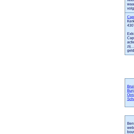
veel
waar
volg
Cap
Kerk
430
Extr
Cape
acti
zij.
geld
Brui
Bur
Oos
Sch
Bent
webs
bou