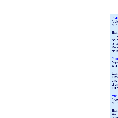
J Me
Mol
434
Extr
Timm
bouw
en a
Kwal
de ko
Jum
Nij
431
Extr
Ons 
Onze
dien
Dit 
Aan
Noo
433
Extr
Aann