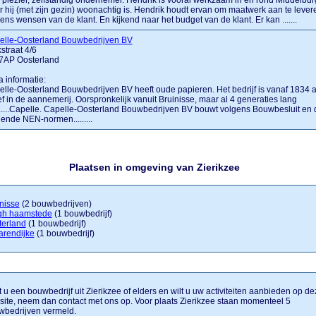
 plezier, zelfstandig ondernemer. Hendrik is vooral werkzaam in en rond Middelbur
 hij (met zijn gezin) woonachtig is. Hendrik houdt ervan om maatwerk aan te lever
ens wensen van de klant. En kijkend naar het budget van de klant. Er kan .......
elle-Oosterland Bouwbedrijven BV
straat 4/6
7AP Oosterland
a informatie:
lle-Oosterland Bouwbedrijven BV heeft oude papieren. Het bedrijf is vanaf 1834 a
ef in de aannemerij. Oorspronkelijk vanuit Bruinisse, maar al 4 generaties lang
.......Capelle. Capelle-Oosterland Bouwbedrijven BV bouwt volgens Bouwbesluit en 
ende NEN-normen.........
Plaatsen in omgeving van Zierikzee
nisse
(2 bouwbedrijven)
gh haamstede
(1 bouwbedrijf)
terland
(1 bouwbedrijf)
arendijke
(1 bouwbedrijf)
 u een bouwbedrijf uit Zierikzee of elders en wilt u uw activiteiten aanbieden op de
ite, neem dan contact met ons op. Voor plaats Zierikzee staan momenteel 5
wbedrijven vermeld.