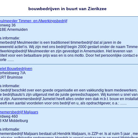
bouwbedrijven in buurt van Zierikzee
ulmeester Timmer- en Afwerkingsbedrijf
enweg 36
1BE Arnemuiden
a informatie:
erbedrijf Meulmeester is een traditioneel timmerbedrijf dat al jaren in de
wereld actief is. Wij zijn met ons bedrijf begin 2000 gestart onder de naam Timme
fwerkingsbedrijf Meulmeester en zijn gevestigd in Arnemuiden. Het leveren van
iteit voor een betaalbare prijs was en is ons motto. Door het persoonlijke contact 
rte .......
elet Bouwbedrijven
verheidsweg 7/A
1RT Bruinisse
a informatie:
bedrijf beschikt over een goede organisatie en een vakkundig team medewerkers.
 bedrijfsauto's zijn uitgerust met de juiste gereedschappen. Wij kunnen u snel van
st zijn. Aannemersbedrijf Jumelet heeft alles onder een dak m.b.t. bouw en installat
heeft een aantal voordelen voor ons bedrijf en u, als opdrachtgever, o.a.: .......
nemersbedrijf Maljaars
rdweg 460
3 KM Middelburg
a informatie:
emersbedrijf Maljaars bestaat uit Hendrik Maljaars, is ZZP-er. Is al ruim 5 jaar , me