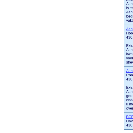
Aan
is e
Aand
bedr
vakb
Aann
Hoof
4301
Extr
Aann
kwal
voor
stre
Aan
Roo
430
Extr
Aann
ger
onde
u me
over
BG
Hav
430