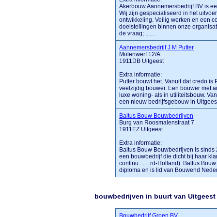
Akerbouw Aannemersbedrijf BV is een
Wij zijn gespecialiseerd in het uitv
ontwikkeling. Veilig werken en een co
doelstellingen binnen onze organisati
de vraag; .......
Aannemersbedrijf J M Putter
Molenwerf 12/A
1911DB Uitgeest
Extra informatie:
Putter bouwt het. Vanuit dat credo is 
veelzijdig bouwer. Een bouwer met amb
luxe woning- als in utiliteitsbouw. V
een nieuw bedrijfsgebouw in Uitgeest,
Baltus Bouw Bouwbedrijven
Burg van Roosmalenstraat 7
1911EZ Uitgeest
Extra informatie:
Baltus Bouw Bouwbedrijven is sinds 2
een bouwbedrijf die dicht bij haar kl
continu........rd-Holland). Baltus B
diploma en is lid van Bouwend Nederla
bouwbedrijven in buurt van Uitgeest
Bouwbedrijf Groen BV