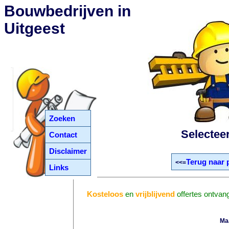
Bouwbedrijven in
Uitgeest
Zoeken
Selectee
Contact
Disclaimer
Terug naar 
<<=
Links
Kosteloos
en
vrijblijvend
offertes ontvan
Ma