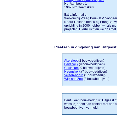
Praag bouw Bouwbedrijven
Het Aambeeld 1
1969 NC Heemskerk
Extra informatie:
Welkom bij Praag Bouw B.V. Voor een 
Noord-Holland bent u bij PraagBouw 
oprichting in 2000 hebben wij als motto
projecten. Hierbij richten we ons met 
Plaatsen in omgeving van Uitgeest
Akersloot
(2 bouwbedrijven)
Beverwijk
(9 bouwbedrijven)
Castricum
(9 bouwbedrijven)
Heemskerk
(7 bouwbedrijven)
Velsen-noord
(1 bouwbedrijf)
Wijk aan Zee
(3 bouwbedrijven)
Bent u een bouwbedrijf uit Uitgeest o
website, neem dan contact met ons o
bouwbedrijven vermeld.