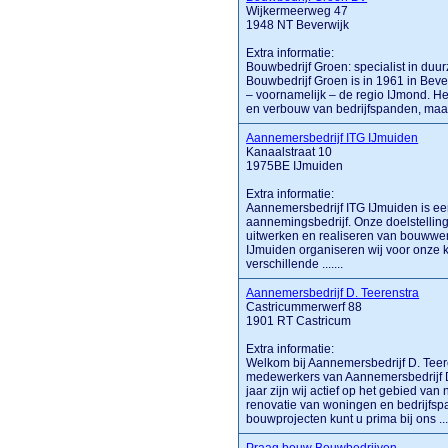
Wijkermeerweg 47
1948 NT Beverwijk
Extra informatie:
Bouwbedrijf Groen: specialist in du
Bouwbedrijf Groen is in 1961 in Bever
– voornamelijk – de regio IJmond. He
en verbouw van bedrijfspanden, maar 
Aannemersbedrijf ITG IJmuiden
Kanaalstraat 10
1975BE IJmuiden
Extra informatie:
Aannemersbedrijf ITG IJmuiden is ee
aannemingsbedrijf. Onze doelstelling
uitwerken en realiseren van bouwwen
IJmuiden organiseren wij voor onze 
verschillende .......
Aannemersbedrijf D. Teerenstra
Castricummerwerf 88
1901 RT Castricum
Extra informatie:
Welkom bij Aannemersbedrijf D. Tee
medewerkers van Aannemersbedrijf D.
jaar zijn wij actief op het gebied 
renovatie van woningen en bedrijfsp
bouwprojecten kunt u prima bij ons ....