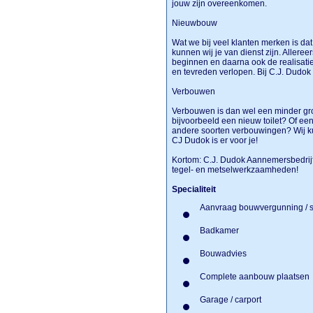
jouw zijn overeenkomen.
Nieuwbouw
Wat we bij veel klanten merken is da
kunnen wij je van dienst zijn. Allere
beginnen en daarna ook de realisatie
en tevreden verlopen. Bij C.J. Dudok 
Verbouwen
Verbouwen is dan wel een minder grote
bijvoorbeeld een nieuw toilet? Of ee
andere soorten verbouwingen? Wij k
CJ Dudok is er voor je!
Kortom: C.J. Dudok Aannemersbedrijf 
tegel- en metselwerkzaamheden!
Specialiteit
Aanvraag bouwvergunning / 
Badkamer
Bouwadvies
Complete aanbouw plaatse
Garage / carport