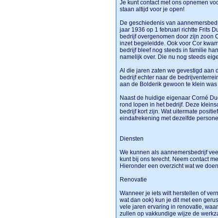
Je kunt contact met ons opnemen voor
staan altijd voor je open!
De geschiedenis van aannemersbedrijf
jaar 1936 op 1 februari richtte Frits
bedrijf overgenomen door zijn zoon C
inzet begeleidde. Ook voor Cor kwam 
bedrijf bleef nog steeds in familie h
namelijk over. Die nu nog steeds eig
Al die jaren zaten we gevestigd aan d
bedrijf echter naar de bedrijventerre
aan de Bolderik gewoon te klein wa
Naast de huidige eigenaar Corné D
rond lopen in het bedrijf. Deze kleins
bedrijf kort zijn. Wat uitermate positie
eindafrekening met dezelfde persone
Diensten
We kunnen als aannemersbedrijf veel 
kunt bij ons terecht. Neem contact met
Hieronder een overzicht wat we doe
Renovatie
Wanneer je iets wilt herstellen of ve
wat dan ook) kun je dit met een geru
vele jaren ervaring in renovatie, w
zullen op vakkundige wijze de werk