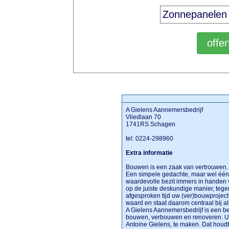
A Gielens Aannemersbedrijf
Vliedlaan 70
1741RS Schagen
tel: 0224-298960
Extra informatie
Bouwen is een zaak van vertrouwen. D
Een simpele gedachte, maar wel één 
waardevolle bezit immers in handen v
op de juiste deskundige manier, teg
afgesproken tijd uw (ver)bouwproject
waard en staat daarom centraal bij 
A Gielens Aannemersbedrijf is een be
bouwen, verbouwen en renoveren. U hee
Antoine Gielens, te maken. Dat houdt 