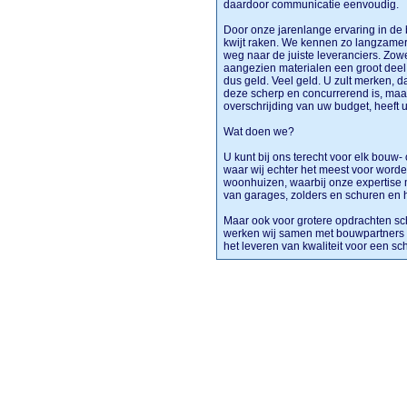
daardoor communicatie eenvoudig.
Door onze jarenlange ervaring in de
kwijt raken. We kennen zo langzame
weg naar de juiste leveranciers. Zowel
aangezien materialen een groot deel
dus geld. Veel geld. U zult merken, d
deze scherp en concurrerend is, maar 
overschrijding van uw budget, heeft 
Wat doen we?
U kunt bij ons terecht voor elk bouw- 
waar wij echter het meest voor word
woonhuizen, waarbij onze expertise 
van garages, zolders en schuren en
Maar ook voor grotere opdrachten sc
werken wij samen met bouwpartners ui
het leveren van kwaliteit voor een sch