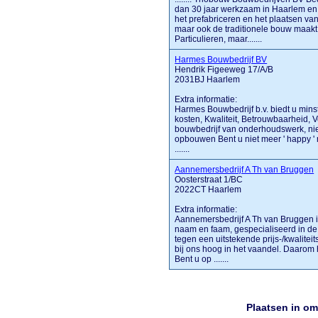
dan 30 jaar werkzaam in Haarlem en 
het prefabriceren en het plaatsen v
maar ook de traditionele bouw maak
Particulieren, maar.......
Harmes Bouwbedrijf BV
Hendrik Figeeweg 17/A/B
2031BJ Haarlem
Extra informatie:
Harmes Bouwbedrijf b.v. biedt u min
kosten, Kwaliteit, Betrouwbaarheid,
bouwbedrijf van onderhoudswerk, ni
opbouwen Bent u niet meer ' happy '
.......
Aannemersbedrijf A Th van Bruggen
Oosterstraat 1/BC
2022CT Haarlem
Extra informatie:
Aannemersbedrijf A Th van Bruggen
naam en faam, gespecialiseerd in d
tegen een uitstekende prijs-/kwaliteit
bij ons hoog in het vaandel. Daarom
Bent u op .......
Plaatsen in o