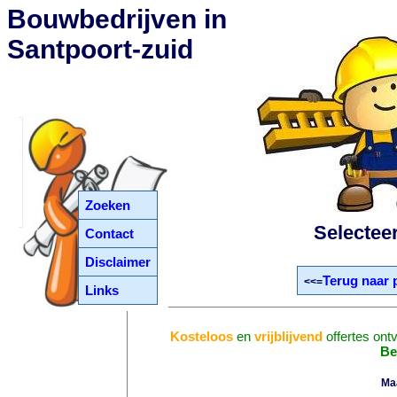
Bouwbedrijven in
Santpoort-zuid
Zoeken
Selectee
Contact
Disclaimer
Terug naar 
<<=
Links
Kosteloos
en
vrijblijvend
offertes ont
Be
Ma