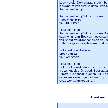
bouwwereld. De werkzaamheden bes
nieuwbouw van diverse gebouwen zo
Aannemersbedrijf .......
Aannemersbedrijf Vitruvius Bouw
Hoevenkamp 10
9461HE Gieten
Extra informatie:
Aannemersbedrijf Vitruvius Bouw Giet
gaan wij uit van ‘Bouwen met verstan
vakkundig wordt aangenomen en uitg
zullen wij gaan inventariseren wat uw
Rotteveel Bouwbedrijven
Broeklaan 22
9405AM Assen
Extra informatie:
Rotteveel Bouwbedrijven is een midd
als werkgebied. Ons bedrijf bestaat a
Directeur-eigenaar is Johan Bijl, 4 
personeelsleden zijn werkzaam op d
Onze werkzaamheden .......
Plaatsen 