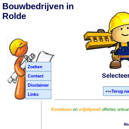
Bouwbedrijven in
Rolde
Zoeken
Selectee
Contact
Disclaimer
Terug na
<<=
Links
Kosteloos
en
vrijblijvend
offertes ontva
Ma