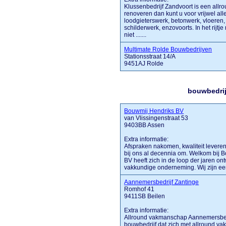
Klussenbedrijf Zandvoort is een allr
renoveren dan kunt u voor vrijwel all
loodgieterswerk, betonwerk, vloeren
schilderwerk, enzovoorts. In het rijtj
niet .......
Multimate Rolde Bouwbedrijven
Stationsstraat 14/A
9451AJ Rolde
bouwbedrij
Bouwmij Hendriks BV
van Vlissingenstraat 53
9403BB Assen
Extra informatie:
Afspraken nakomen, kwaliteit levere
bij ons al decennia om. Welkom bij 
BV heeft zich in de loop der jaren o
vakkundige onderneming. Wij zijn een z
Aannemersbedrijf Zantinge
Romhof 41
9411SB Beilen
Extra informatie:
Allround vakmanschap Aannemersbedr
bouwbedrijf dat zich met allround va