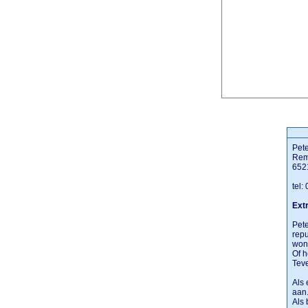
Pet
Rem
652
tel:
Extr
Pete
repu
won
Of h
Teve
Als 
aan
Als 