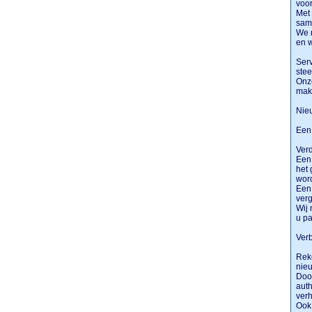
voo
Met 
same
We 
en 
Serv
ste
Onze
make
Nie
Een 
Verd
Een 
het 
wor
Een
verg
Wij 
u p
Ver
Reke
nieu
Door
auth
verh
Ook 