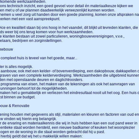
rkomende werkzaamheden.
ons technisch inzicht, een goed gevoel voor detail én materiaalkeuze kijken we
n met u of uw plannen daadwerkelijk verwezenlijkt kunnen worden.
nemen u veel zorg uit handen door een goede planning, komen onze afspraken na
werken met een vast aanspreekpunt.
ice en kwaliteit staan bij ons hoog in het vaandel, dit blijkt uit tevreden klanten, die
eds weer bij ons terug komen voor hun werkzaamheden.
 klanten bestaan uit zowel particulieren, woningbouwverenigingen, v.v.e.,
laars, bedrijven en zorginstellingen.
uwbouw
compleet huis is teveel van het goede, maar...
er is alles mogelijk.
aanbouw, ook met een kelder- of bovenverdieping, een dakopbouw, dakkapellen o
graven van een complete kelderverdieping. Werkzaamheden die uitgebreid kunne
den met openslaande deuren en daglichtroosters.
 programma van eisen, het maken van de tekeningen als ook het aanvragen van
unningen behoort tot de mogelijkheden.
maken het u gemakkelijk en verliezen het eindresultaat nooit uit het oog. Een huis 
ast binnen uw budget.
bouw & Renovatie
ning houden met gegevens als stijl, materialen en kleuren en factoren van oud en
w vinden wij hierin erg belangrijk.
 de ervaring en materiaalkennis die wij in huis hebben kan een oud pand weer in
entieke staat worden hersteld, een nieuwe badkamer of keuken het woonplezier
ogen en de woning in die staat worden gebracht dat hij u past.
hierbij geldt dat wij het u makkelijk willen maken: