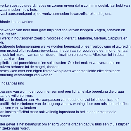
werken gestructureerd, netjes en zorgen ervoor dat u zo min mogelijk last hebt van
kzaamheden in uw huis.
vast aanspreekpunt bij de werkzaamheden is vanzelfsprekend bij ons.
hinale timmerwerken
bewerken van hout daar gaat mijn hart sneller van kloppen. Zagen, schaven en
fiel) frezen.
 werk in houtsoorten zoals bijvoorbeeld Meranti, Mahonie, Merbau, Sapipura en
en.
ofileerde betimmeringen welke worden toegepast bij een verbouwing of uitbreidin
een project of bij restauratiewerkzaamheden aan bijvoorbeeld een monumentaal
, ook het maken van ramen, deuren, kozijnen en balkons. Alles kan tot in detail
emaakt worden.
plintklos tot paneeldeur of en suite kasten. Ook het maken van veranda’s en
huizen behoren tot de mogelijkheden.
beschikken over een eigen timmerwerkplaats waar met liefde elke denkbare
immering vervaardigd kan worden.
ingaanpassing
passing van woningen voor mensen met een lichamelijke beperking die graag
standig willen blijven.
bij valt te denken aan: Het aanpassen van douche en / of toilet, een trap- of
ondlift. Het verbeteren van de toegang van uw woning door een rolstoeloprit of het
passen van uw keuken.
kan kosten efficiënt maar ook volledig inpasbaar in het interieur met mooie
rialen.
eder geval is het belangrijk om er zorg voor te dragen dat uw huis een thuis blijft en
n ziekenhuis wordt.