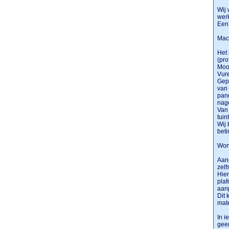
Wij 
wer
Een 
Mac
Het 
(pro
Mooi
Vur
Gepr
van 
pand
nag
Van 
tuin
Wij 
bet
Won
Aan
zelf
Hier
plaf
aan
Dit 
mate
In i
gee