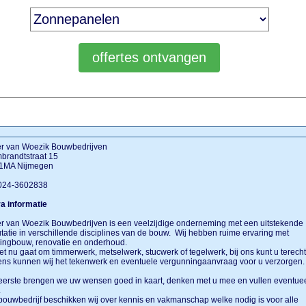
er van Woezik Bouwbedrijven
brandtstraat 15
1MA Nijmegen
 024-3602838
a informatie
r van Woezik Bouwbedrijven is een veelzijdige onderneming met een uitstekende
tatie in verschillende disciplines van de bouw. Wij hebben ruime ervaring met
ingbouw, renovatie en onderhoud.
et nu gaat om timmerwerk, metselwerk, stucwerk of tegelwerk, bij ons kunt u terech
ns kunnen wij het tekenwerk en eventuele vergunningaanvraag voor u verzorgen
eerste brengen we uw wensen goed in kaart, denken met u mee en vullen eventue
.
bouwbedrijf beschikken wij over kennis en vakmanschap welke nodig is voor alle