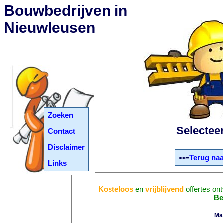
Bouwbedrijven in
Nieuwleusen
Zoeken
Selectee
Contact
Disclaimer
Terug naa
<<=
Links
Kosteloos
en
vrijblijvend
offertes on
Be
Ma