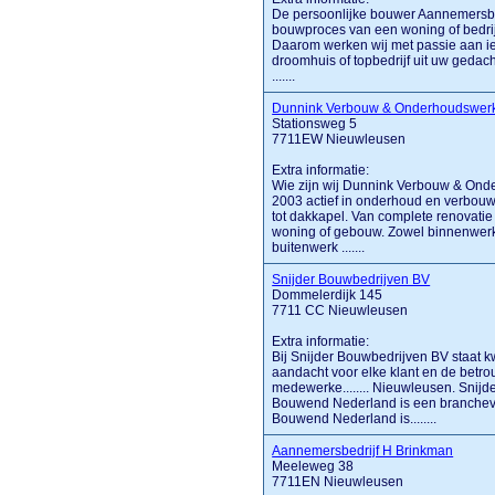
De persoonlijke bouwer Aannemersbedr
bouwproces van een woning of bedrijf
Daarom werken wij met passie aan iede
droomhuis of topbedrijf uit uw gedach
.......
Dunnink Verbouw & Onderhoudswer
Stationsweg 5
7711EW Nieuwleusen
Extra informatie:
Wie zijn wij Dunnink Verbouw & Ond
2003 actief in onderhoud en verbou
tot dakkapel. Van complete renovati
woning of gebouw. Zowel binnenwerk
buitenwerk .......
Snijder Bouwbedrijven BV
Dommelerdijk 145
7711 CC Nieuwleusen
Extra informatie:
Bij Snijder Bouwbedrijven BV staat kw
aandacht voor elke klant en de betr
medewerke........ Nieuwleusen. Snij
Bouwend Nederland is een branchev
Bouwend Nederland is........
Aannemersbedrijf H Brinkman
Meeleweg 38
7711EN Nieuwleusen