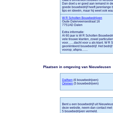
Gaat u binnenkort bouwen of verbou
Dan doet u er goed aan iemand in d
goede bouwbedrijf heeft jarenlange bo
tips en ideeën, maar hij weet ook waa
W R Scholten Bouwbedrijven
Oude Dalerveensestraat 16
7751AD Dalen
Extra informatie:
Al 60 jaar is W R Scholten Bouwbed
vele trouwe klanten, zowel particulie
voor........dacht voor u als klant. W 
georiënteerd bouwbedrijf. Het bedrijf 
voorop; afspra........
Plaatsen in omgeving van Nieuwleusen
Dalfsen
(6 bouwbedrijven)
Ommen
(5 bouwbedrijven)
Bent u een bouwbedrijf uit Nieuwleuse
deze website, neem dan contact met
5 bouwbedrijven vermeld.