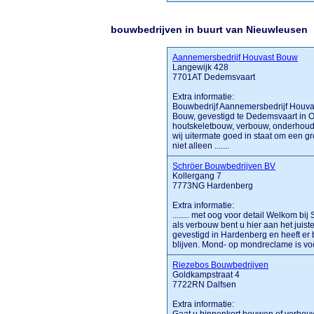
bouwbedrijven in buurt van Nieuwleusen
Aannemersbedrijf Houvast Bouw
Langewijk 428
7701AT Dedemsvaart
Extra informatie:
Bouwbedrijf Aannemersbedrijf Houva
Bouw, gevestigd te Dedemsvaart in Ove
houtskeletbouw, verbouw, onderhoud
wij uitermate goed in staat om een gro
niet alleen .......
Schröer Bouwbedrijven BV
Kollergang 7
7773NG Hardenberg
Extra informatie:
........ met oog voor detail Welkom 
als verbouw bent u hier aan het juist
gevestigd in Hardenberg en heeft er
blijven. Mond- op mondreclame is voo
Riezebos Bouwbedrijven
Goldkampstraat 4
7722RN Dalfsen
Extra informatie: