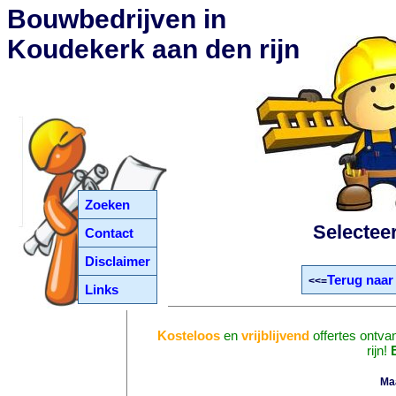
Bouwbedrijven in
Koudekerk aan den rijn
Zoeken
Selectee
Contact
Disclaimer
Terug naar
<<=
Links
Kosteloos
en
vrijblijvend
offertes ontva
rijn!
Ma