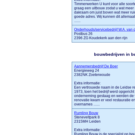
Timmerwerken U kunt voor alle soorte
graag een uitbouw zodat u wat meer r
dakraam om juist boven wat meer ruimt
goede adres. Wij kunnen dit allemaal
.......
Onderhouds/servicebedrijf W.A. van 
Postbus 26
2396 ZG Koudekerk aan den rijn
bouwbedrijven in b
Aannemersbedrijf De Boer
Energieweg 24
2382NK Zoeterwoude
Extra informatie:
Een vertrouwde naam in de Leidse re
1973, toen het bedrijf werd opgerich
onderneming gestaag en werden de 
renovatie kwam er veel restauratie 
overnames .......
Rumling Bouw
Steneveltpark 8
2315MH Leiden
Extra informatie:
Rumling Bouw is de specialist op b