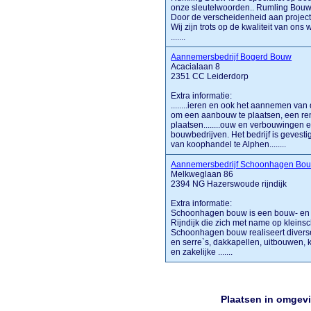
onze sleutelwoorden.. Rumling Bouw 
Door de verscheidenheid aan projec
Wij zijn trots op de kwaliteit van ons
.......
Aannemersbedrijf Bogerd Bouw
Acacialaan 8
2351 CC Leiderdorp
Extra informatie:
........ieren en ook het aannemen van
om een aanbouw te plaatsen, een reno
plaatsen........ouw en verbouwingen
bouwbedrijven. Het bedrijf is gevest
van koophandel te Alphen........
Aannemersbedrijf Schoonhagen Bo
Melkweglaan 86
2394 NG Hazerswoude rijndijk
Extra informatie:
Schoonhagen bouw is een bouw- en a
Rijndijk die zich met name op klein
Schoonhagen bouw realiseert diver
en serre`s, dakkapellen, uitbouwen, k
en zakelijke .......
Plaatsen in omgev