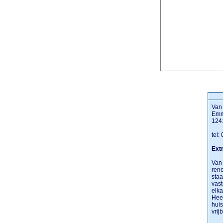
Van
Emm
124
tel:
Extr
Van 
reno
staa
vast
elk
Heef
huis
vrij