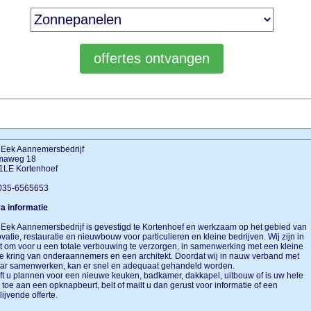
 Eek Aannemersbedrijf
aweg 18
1LE Kortenhoef
 035-6565653
a informatie
Eek Aannemersbedrijf is gevestigd te Kortenhoef en werkzaam op het gebied van
vatie, restauratie en nieuwbouw voor particulieren en kleine bedrijven. Wij zijn in
t om voor u een totale verbouwing te verzorgen, in samenwerking met een kleine
e kring van onderaannemers en een architekt. Doordat wij in nauw verband met
aar samenwerken, kan er snel en adequaat gehandeld worden.
t u plannen voor een nieuwe keuken, badkamer, dakkapel, uitbouw of is uw hele
 toe aan een opknapbeurt, belt of mailt u dan gerust voor informatie of een
blijvende offerte.