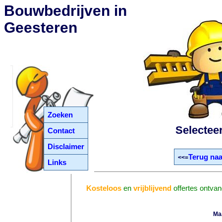
Bouwbedrijven in
Geesteren
Zoeken
Selectee
Contact
Disclaimer
Terug naa
<<=
Links
Kosteloos
en
vrijblijvend
offertes ontva
Ma