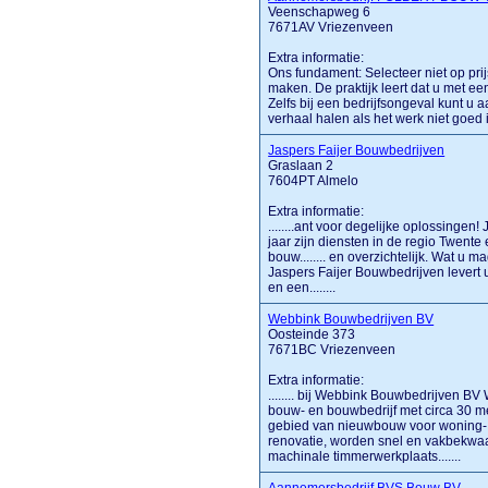
Veenschapweg 6
7671AV Vriezenveen
Extra informatie:
Ons fundament: Selecteer niet op prijs 
maken. De praktijk leert dat u met een
Zelfs bij een bedrijfsongeval kunt u
verhaal halen als het werk niet goed i
Jaspers Faijer Bouwbedrijven
Graslaan 2
7604PT Almelo
Extra informatie:
........ant voor degelijke oplossingen
jaar zijn diensten in de regio Twente
bouw........ en overzichtelijk. Wat u
Jaspers Faijer Bouwbedrijven levert u
en een........
Webbink Bouwbedrijven BV
Oosteinde 373
7671BC Vriezenveen
Extra informatie:
........ bij Webbink Bouwbedrijven B
bouw- en bouwbedrijf met circa 30 m
gebied van nieuwbouw voor woning- 
renovatie, worden snel en vakbekwaa
machinale timmerwerkplaats.......