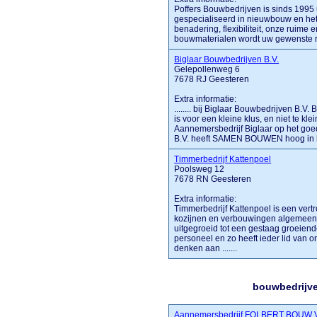
Poffers Bouwbedrijven is sinds 1995
gespecialiseerd in nieuwbouw en he
benadering, flexibiliteit, onze ruime
bouwmaterialen wordt uw gewenste re
Biglaar Bouwbedrijven B.V.
Gelepollenweg 6
7678 RJ Geesteren
Extra informatie:
........ bij Biglaar Bouwbedrijven B.V.
is voor een kleine klus, en niet te kle
Aannemersbedrijf Biglaar op het goe
B.V. heeft SAMEN BOUWEN hoog in het
Timmerbedrijf Kattenpoel
Poolsweg 12
7678 RN Geesteren
Extra informatie:
Timmerbedrijf Kattenpoel is een vert
kozijnen en verbouwingen algemeen. 
uitgegroeid tot een gestaag groeie
personeel en zo heeft ieder lid van o
denken aan .......
bouwbedrijve
Aannemersbedrijf FOLBERT BOUW 