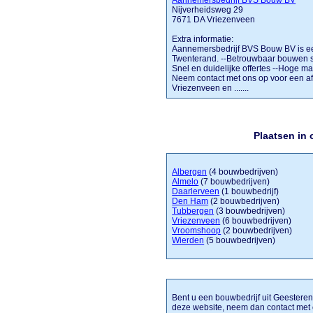
Aannemersbedrijf BVS Bouw BV
Nijverheidsweg 29
7671 DA Vriezenveen
Extra informatie:
Aannemersbedrijf BVS Bouw BV is een
Twenterand. --Betrouwbaar bouwen si
Snel en duidelijke offertes --Hoge ma
Neem contact met ons op voor een af
Vriezenveen en .......
Plaatsen in
Albergen
(4 bouwbedrijven)
Almelo
(7 bouwbedrijven)
Daarlerveen
(1 bouwbedrijf)
Den Ham
(2 bouwbedrijven)
Tubbergen
(3 bouwbedrijven)
Vriezenveen
(6 bouwbedrijven)
Vroomshoop
(2 bouwbedrijven)
Wierden
(5 bouwbedrijven)
Bent u een bouwbedrijf uit Geesteren 
deze website, neem dan contact met 