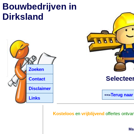
Bouwbedrijven in
Dirksland
Zoeken
Selectee
Contact
Disclaimer
Terug naar
<<=
Links
Kosteloos
en
vrijblijvend
offertes ontva
Ma