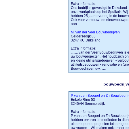
Extra informatie:
Ons bedrijf is gevestigd in Dirksland
onze werkplaats op het Spuikolk. Wi
hebben 25 jaar ervaring in de bouw 
Ook voor verbouw- en nieuwbouwprojec
aan .......
M. van der Veer Bouwbedrijven
Geldersedijk 83
3247 KC Dirksland
Extra informatie:
........ van der Veer Bouwbedrijven is
uw bouwprojecten. Het houdt zich o
en kleine utiliteitsgebouwen • verbo
utiliteitsgebouwen • renovatie en (g
Bouwbedrijven uw.......
bouwbedrijve
P van den Boogert en Zn Bouwbedri
Enkele Ring 53
3245AH Sommelsdijk
Extra informatie:
P van den Boogert en Zn Bouwbedrijv
hebben ervaren timmerlieden in diens
uiteenlopende projecten tot een goe
uw vragen... Wij maken ook graag een vr