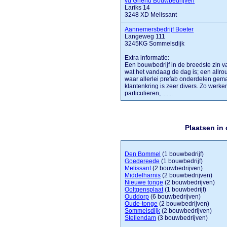
vd Griend Bouwbedrijven
Lariks 14
3248 XD Melissant
Aannemersbedrijf Boeter
Langeweg 111
3245KG Sommelsdijk
Extra informatie:
Een bouwbedrijf in de breedste zin va
wat het vandaag de dag is; een allro
waar allerlei prefab onderdelen gem
klantenkring is zeer divers. Zo werke
particulieren, .......
Plaatsen in
Den Bommel
(1 bouwbedrijf)
Goedereede
(1 bouwbedrijf)
Melissant
(2 bouwbedrijven)
Middelharnis
(2 bouwbedrijven)
Nieuwe tonge
(2 bouwbedrijven)
Ooltgensplaat
(1 bouwbedrijf)
Ouddorp
(6 bouwbedrijven)
Oude-tonge
(2 bouwbedrijven)
Sommelsdijk
(2 bouwbedrijven)
Stellendam
(3 bouwbedrijven)