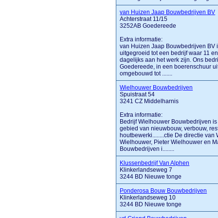
van Huizen Jaap Bouwbedrijven BV
Achterstraat 11/15
3252AB Goedereede
Extra informatie:
van Huizen Jaap Bouwbedrijven BV is 
uitgegroeid tot een bedrijf waar 1
dagelijks aan het werk zijn. Ons bedr
Goedereede, in een boerenschuur uit
omgebouwd tot .......
Wielhouwer Bouwbedrijven
Spuistraat 54
3241 CZ Middelharnis
Extra informatie:
Bedrijf Wielhouwer Bouwbedrijven is 
gebied van nieuwbouw, verbouw, resta
houtbewerki........ctie De directie v
Wielhouwer, Pieter Wielhouwer en M
Bouwbedrijven i........
Klussenbedrijf Van Alphen
Klinkerlandseweg 7
3244 BD Nieuwe tonge
Ponderosa Bouw Bouwbedrijven
Klinkerlandseweg 10
3244 BD Nieuwe tonge