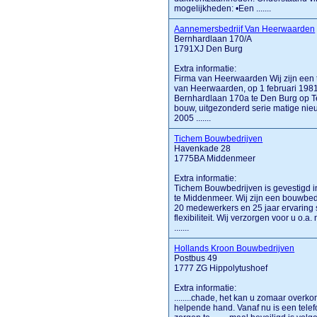
mogelijkheden: •Een .......
Aannemersbedrijf Van Heerwaarden
Bernhardlaan 170/A
1791XJ Den Burg
Extra informatie:
Firma van Heerwaarden Wij zijn een 
van Heerwaarden, op 1 februari 198
Bernhardlaan 170a te Den Burg op Tex
bouw, uitgezonderd serie matige nieu
2005 .......
Tichem Bouwbedrijven
Havenkade 28
1775BA Middenmeer
Extra informatie:
Tichem Bouwbedrijven is gevestigd i
te Middenmeer. Wij zijn een bouwbedr
20 medewerkers en 25 jaar ervarin
flexibiliteit. Wij verzorgen voor u o
.......
Hollands Kroon Bouwbedrijven
Postbus 49
1777 ZG Hippolytushoef
Extra informatie:
........chade, het kan u zomaar over
helpende hand. Vanaf nu is een tele