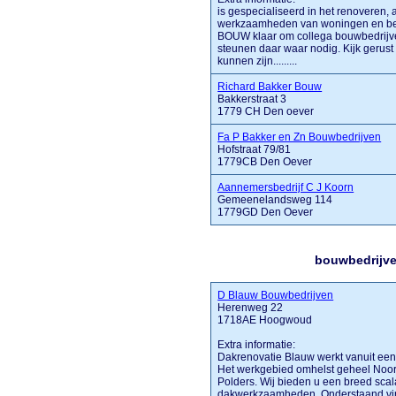
is gespecialiseerd in het renovere
werkzaamheden van woningen en bedr
BOUW klaar om collega bouwbedrijve
steunen daar waar nodig. Kijk gerust
kunnen zijn.........
Richard Bakker Bouw
Bakkerstraat 3
1779 CH Den oever
Fa P Bakker en Zn Bouwbedrijven
Hofstraat 79/81
1779CB Den Oever
Aannemersbedrijf C J Koorn
Gemeenelandsweg 114
1779GD Den Oever
bouwbedrijve
D Blauw Bouwbedrijven
Herenweg 22
1718AE Hoogwoud
Extra informatie:
Dakrenovatie Blauw werkt vanuit een
Het werkgebied omhelst geheel Noord
Polders. Wij bieden u een breed scal
dakwerkzaamheden. Onderstaand vind