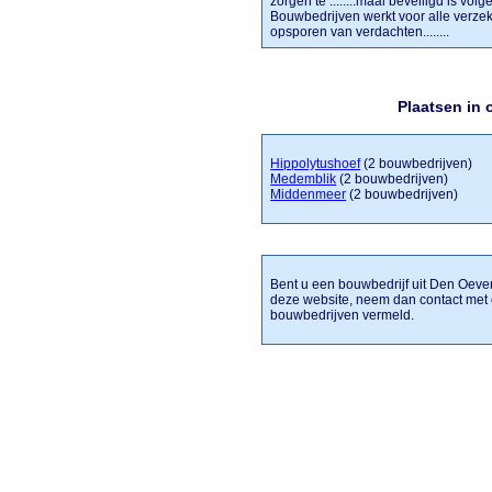
zorgen te ........maal beveiligd is vo
Bouwbedrijven werkt voor alle verzek
opsporen van verdachten........
Plaatsen in
Hippolytushoef
(2 bouwbedrijven)
Medemblik
(2 bouwbedrijven)
Middenmeer
(2 bouwbedrijven)
Bent u een bouwbedrijf uit Den Oever 
deze website, neem dan contact met
bouwbedrijven vermeld.