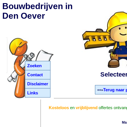
Bouwbedrijven in
Den Oever
Zoeken
Selectee
Contact
Disclaimer
Terug naar 
<<=
Links
Kosteloos
en
vrijblijvend
offertes ontva
Ma