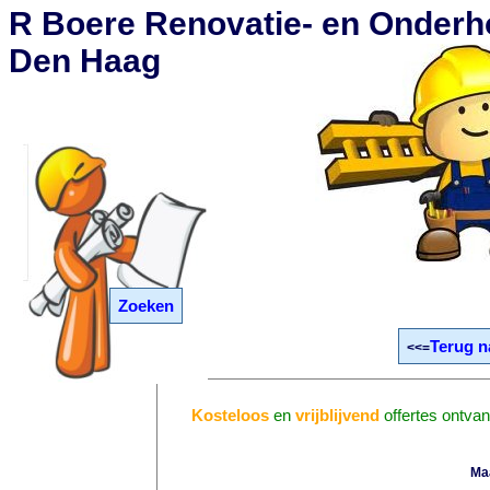
R Boere Renovatie- en Onderho
Den Haag
Zoeken
Terug n
<<=
Kosteloos
en
vrijblijvend
offertes ontva
Ma